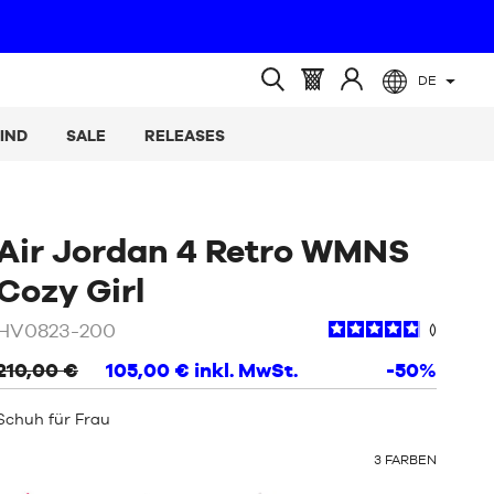
DE
(leer)
Warenkorb
Melden
Suche
:
Sie
öffnen
IND
SALE
RELEASES
sich
an
Air Jordan 4 Retro WMNS
/
Beige
Cozy Girl
/
HV0823-200
Braun
210,00 €
105,00 €
inkl. MwSt.
-50%
Schuh für Frau
OTHER
3
FARBEN
COLORS