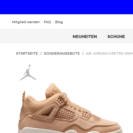
Mitglied werden
FAQ
Blog
NEUHEITEN
SCHUHE
SIE
STARTSEITE
/
SONDERANGEBOTE
/
AIR JORDAN 4 RETRO WM
BEFINDEN
SICH
Jordan
HIER: