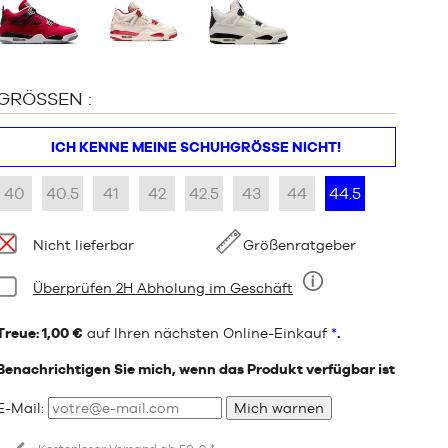
:
GRÖSSEN :
ICH KENNE MEINE SCHUHGRÖSSE NICHT!
40
40.5
41
42
42.5
43
44
44.5
Verfügbarkeit:
Nicht lieferbar
Größenratgeber
Bedingung:
Überprüfen 2H Abholung im Geschäft
Neun
Treue: 1,00 €
auf Ihren nächsten Online-Einkauf
*
.
Benachrichtigen Sie mich, wenn das Produkt verfügbar ist
E-Mail:
Mich warnen