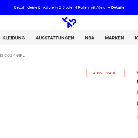
Bezahl deine Einkäufe in 2, 3 oder 4 Raten mit Alma :
+ Details
Offene
Suche
KLEIDUNG
AUSSTATTUNGEN
NBA
MARKEN
K
NS COZY GIRL
AUSVERKAUFT