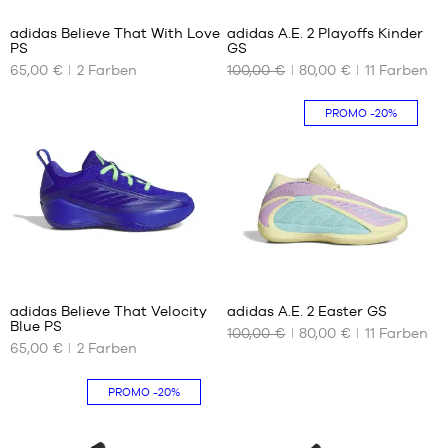
adidas Believe That With Love
adidas A.E. 2 Playoffs Kinder
PS
GS
UNSERE
UNSERE
65,00 €
2
Farben
100,00 €
80,00 €
11
Farben
VERFÜGBAREN
VERFÜGBAREN
GRÖSSEN
GRÖSSEN
PROMO
-20%
30
35.5
30.5
36
31
36
2/3
31.5
37
33
1/3
33.5
38
34
2
7
38
35
2/3
adidas Believe That Velocity
adidas A.E. 2 Easter GS
39
Blue PS
100,00 €
80,00 €
11
Farben
UNSERE
UNSERE
1/3
65,00 €
2
Farben
VERFÜGBAREN
VERFÜGBAREN
40
GRÖSSEN
GRÖSSEN
PROMO
-20%
30
35.5
30.5
36