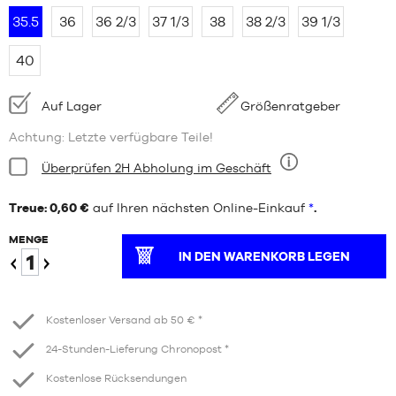
35.5
36
36 2/3
37 1/3
38
38 2/3
39 1/3
40
Verfügbarkeit:
Auf Lager
Größenratgeber
Achtung: Letzte verfügbare Teile!
Bedingung:
Überprüfen 2H Abholung im Geschäft
Neun
Treue: 0,60 €
auf Ihren nächsten Online-Einkauf
*
.
MENGE
IN DEN WARENKORB LEGEN
Verringern
Erhöhen
Kostenloser Versand ab 50 € *
24-Stunden-Lieferung Chronopost *
Kostenlose Rücksendungen