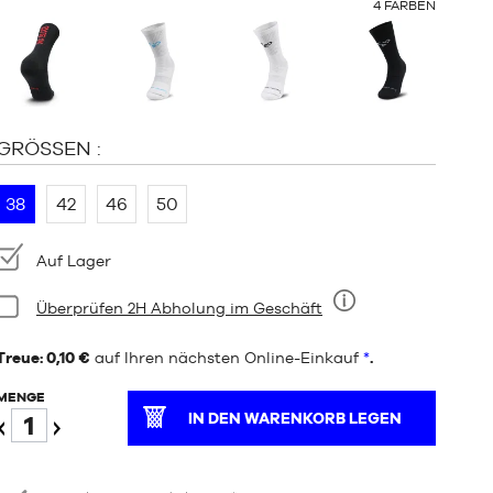
OTHER
4
FARBEN
COLORS
:
GRÖSSEN :
38
42
46
50
Verfügbarkeit:
Auf Lager
Bedingung:
Überprüfen 2H Abholung im Geschäft
Neun
Treue: 0,10 €
auf Ihren nächsten Online-Einkauf
*
.
MENGE
IN DEN WARENKORB LEGEN
Verringern
Erhöhen