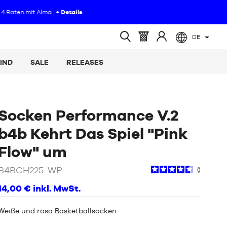
DE
(leer)
Warenkorb
Melden
Suche
:
Sie
öffnen
IND
SALE
RELEASES
sich
an
Socken Performance V.2
b4b Kehrt Das Spiel "Pink
/
Weiß
Flow" um
,Rosa
B4BCH225-WP
14,00 €
inkl. MwSt.
Weiße und rosa Basketballsocken