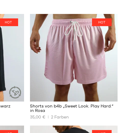
HOT
HOT
hwarz
Shorts von b4b „Sweet Look. Play Hard.“
NACHHALTIGER
in Rosa
ARTIKEL
35,00 €
2
Farben
UNSERE
VERFÜGBAREN
GRÖSSEN