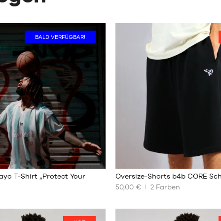
BALD VERFÜGBAR!
yo T-Shirt „Protect Your
Oversize-Shorts b4b CORE Sc
50,00 €
2
Farben
UNSERE
REN
VERFÜGBAREN
GRÖSSEN