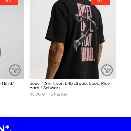
HOT
HOT
XS
S
M
L
XL
XXL
1
 Hard.“
Boxy-T-Shirt von b4b „Sweet Look. Play
NACHHALTIGER
NACHHALTIGER
Hard.“ Schwarz
ARTIKEL
ARTIKEL
45,00 €
5
Farben
UNSERE
VERFÜGBAREN
GRÖSSEN
XS
S
*.
M