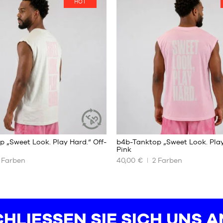
HOT
XS
S
M
L
XL
 „Sweet Look. Play Hard.“ Off-
b4b-Tanktop „Sweet Look. Play
NACHHALTIGER
Pink
ARTIKEL
Farben
40,00 €
2
Farben
UNSERE
REN
VERFÜGBAREN
GRÖSSEN
XS
S
HLIESSEN SIE SICH UNS AN
M