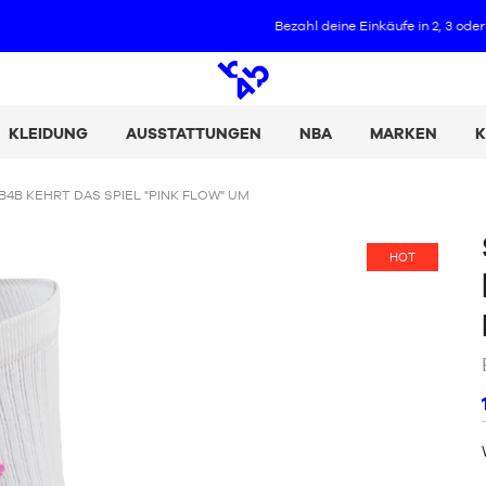
Bezahl deine Einkäufe in 2, 3 oder 4 Raten mit Alma :
+ Details
Offene
Suche
KLEIDUNG
AUSSTATTUNGEN
NBA
MARKEN
K
4B KEHRT DAS SPIEL "PINK FLOW" UM
HOT