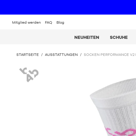
Mitglied werden
FAQ
Blog
NEUHEITEN
SCHUHE
SIE
STARTSEITE
/
AUSSTATTUNGEN
/
SOCKEN PERFORMANCE V.2 B
BEFINDEN
SICH
B4B
HIER: