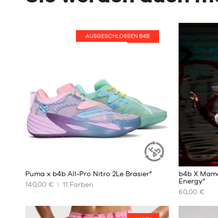
AUSGESCHLOSSEN B4B
HOT
40
Puma x b4b All-Pro Nitro 2Le Brasier"
b4b X Mama
NACHHALTIGER
Energy“
ARTIKEL
140,00 €
11
Farben
60,00 €
UNSERE
UNSERE
VERFÜGBAREN
VERFÜGBA
GRÖSSEN
GRÖSSEN