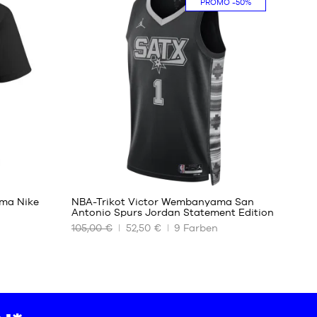
PROMO
-50%
XS
S
M
L
XL
XXL
127
ma Nike
NBA-Trikot Victor Wembanyama San
Antonio Spurs Jordan Statement Edition
105,00 €
52,50 €
9
Farben
UNSERE
VERFÜGBAREN
GRÖSSEN
S