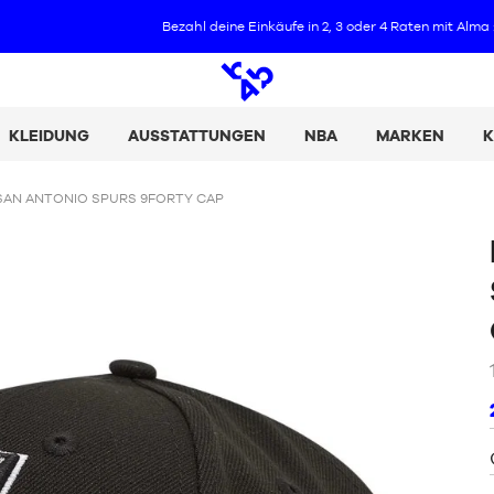
Bezahl deine Einkäufe in 2, 3 oder 4 Raten mit Alma :
+ Details
Offene
Suche
KLEIDUNG
AUSSTATTUNGEN
NBA
MARKEN
K
SAN ANTONIO SPURS 9FORTY CAP