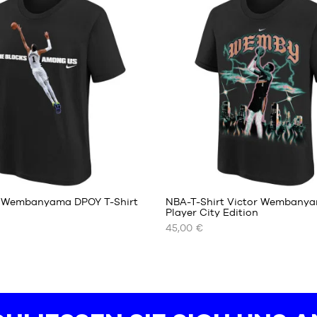
größe
XS
S
M
L
XXL
r Wembanyama DPOY T-Shirt
NBA-T-Shirt Victor Wembanya
Player City Edition
45,00 €
UNSERE
REN
VERFÜGBAREN
GRÖSSEN
S
M
L