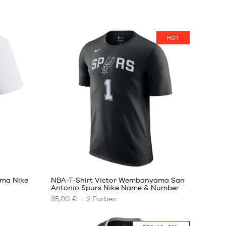
HOT
13
ma Nike
NBA-T-Shirt Victor Wembanyama San
Antonio Spurs Nike Name & Number
35,00 €
2
Farben
UNSERE
VERFÜGBAREN
GRÖSSEN