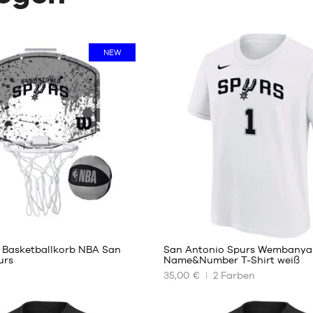
NEW
3
13
i Basketballkorb NBA San
San Antonio Spurs Wembanya
urs
Name&Number T-Shirt weiß
35,00 €
2
Farben
UNSERE
REN
VERFÜGBAREN
GRÖSSEN