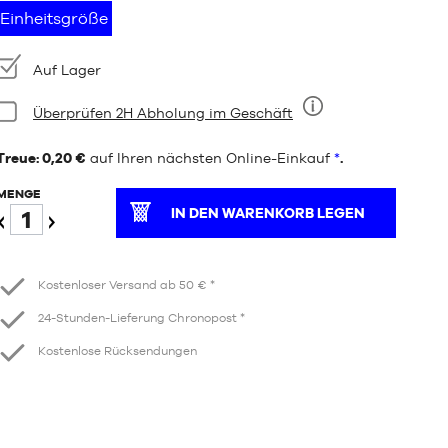
Einheitsgröße
Verfügbarkeit:
Auf Lager
Bedingung:
Überprüfen 2H Abholung im Geschäft
Neun
Treue: 0,20 €
auf Ihren nächsten Online-Einkauf
*
.
MENGE
IN DEN WARENKORB LEGEN
Verringern
Erhöhen
Kostenloser Versand ab 50 € *
24-Stunden-Lieferung Chronopost *
Kostenlose Rücksendungen