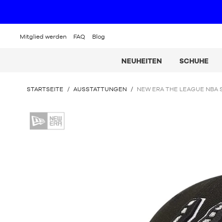
Mitglied werden
FAQ
Blog
NEUHEITEN
SCHUHE
SIE
STARTSEITE
/
AUSSTATTUNGEN
/
NEW ERA THE LEAGUE NBA 
BEFINDEN
SICH
New
HIER:
Era