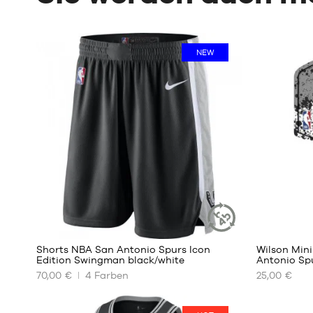
NEW
22
Shorts NBA San Antonio Spurs Icon
Wilson Min
NACHHALTIGER
Edition Swingman black/white
Antonio Sp
ARTIKEL
70,00 €
4
Farben
25,00 €
UNSERE
UNSERE
VERFÜGBAREN
VERFÜGBA
GRÖSSEN
GRÖSSEN