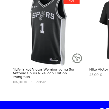
HOT
S
Einheits
M
L
XL
127
NBA-Trikot Victor Wembanyama San
Nike Victo
NACHHALTIGER
Antonio Spurs Nike Icon Edition
ARTIKEL
45,00 €
swingman
UNSERE
UNSERE
105,00 €
9
Farben
VERFÜGBAREN
VERFÜGBA
GRÖSSEN
GRÖSSEN
XS
S
S
M
M
L