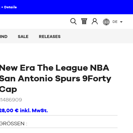
DE
(leer)
Warenkorb
Melden
Suche
:
Sie
öffnen
IND
SALE
RELEASES
sich
an
New Era The League NBA
San Antonio Spurs 9Forty
/
Schwarz
Cap
11486909
28,00 €
inkl. MwSt.
GRÖSSEN :