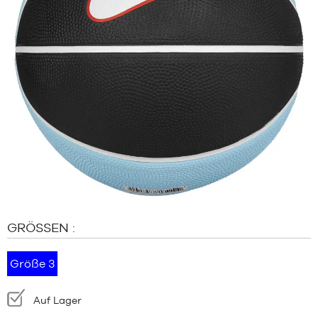
MARKEN
SALE
KIND
RELEASES
SALE
RELEASES
DE
Mitglied
werden
FAQ
GRÖSSEN :
Blog
Größe 3
Verfügbarkeit:
Auf Lager