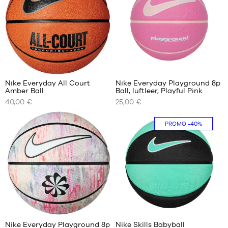
8
Nike Everyday All Court
Nike Everyday Playground 8p
Amber Ball
Ball, luftleer, Playful Pink
UNSERE
UNSERE
40,00 €
25,00 €
VERFÜGBAREN
VERFÜGBAREN
GRÖSSEN
GRÖSSEN
PROMO
-40%
Größe
Größe
5
6
Größe
6
Größe
7
2
Nike Everyday Playground 8p
Nike Skills Babyball