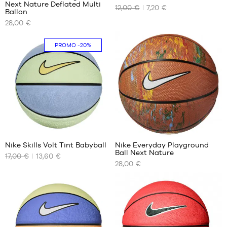
Next Nature Deflated Multi
12,00 €
7,20 €
UNSERE
UNSERE
Ballon
VERFÜGBAREN
VERFÜGBAREN
28,00 €
GRÖSSEN
GRÖSSEN
Größe
Größe
PROMO
-20%
6
3
Größe
7
9
Nike Skills Volt Tint Babyball
Nike Everyday Playground
Ball Next Nature
17,00 €
13,60 €
UNSERE
UNSERE
28,00 €
VERFÜGBAREN
VERFÜGBAREN
GRÖSSEN
GRÖSSEN
Größe
Größe
3
6
Größe
7