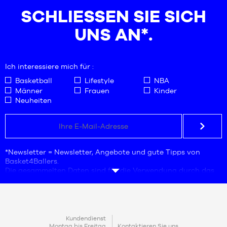
SCHLIESSEN SIE SICH U
NS AN*.
Ich interessiere mich für :
Basketball
Lifestyle
NBA
Männer
Frauen
Kinder
Neuheiten
*Newsletter = Newsletter, Angebote und gute Tipps von
Basket4Ballers.
Die gesammelten Daten sind für die Verwendung durch das
Unternehmen Basket4Ballers bestimmt, das für die
Verarbeitung verantwortlich ist. Die Angabe der E-Mail-
Adresse ist eine Pflichtangabe. Diese Daten sind notwendig
für Geschäftsanfragen, Statistiken und Marketingstudien,
um den Nutzern Angebote zu unterbreiten, die auf ihre
KONTAKT
Kundendienst
Bedürfnisse zugeschnitten sind.
Montag bis Freitag
Kontaktieren Sie uns