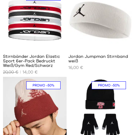
8 - 20
S
Jahre
M
L
15
Stirnbänder Jordan Elastic
Jordan Jumpman Stirnband
Sport 6er-Pack Bedruckt
weiß
UNSERE
UNSERE
Weiß/Gym Red/Schwarz
16,00 €
VERFÜGBAREN
VERFÜGBAREN
20,00 €
14,00 €
GRÖSSEN
GRÖSSEN
Einheitsgröße
Einheitsgröße
PROMO
-50%
PROMO
-50%
1