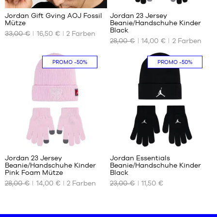
Jordan Gift Gving AOJ Fossil
Jordan 23 Jersey
Mütze
Beanie/Handschuhe Kinder
UNSERE
UNSERE
Black
33,00 €
16,50 €
2
Farben
VERFÜGBAREN
VERFÜGBAREN
28,00 €
14,00 €
2
Farben
GRÖSSEN
GRÖSSEN
Einheitsgröße
8 - 20
PROMO
-50%
PROMO
-50%
Jahre
Jordan 23 Jersey
Jordan Essentials
Beanie/Handschuhe Kinder
Beanie/Handschuhe Kinder
UNSERE
UNSERE
Pink Foam Mütze
Black
VERFÜGBAREN
VERFÜGBAREN
28,00 €
14,00 €
2
Farben
23,00 €
11,50 €
GRÖSSEN
GRÖSSEN
8 - 20
4 - 7
Jahre
Jahre