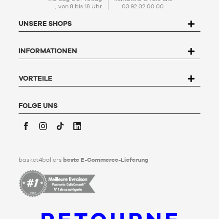
, von 8 bis 18 Uhr
03 92 02 00 00
Mit der Einrichtung Ihres Kontos stimmen Sie unserer
Politik
zum Schutz personenbezogener Daten (PPDP)
zu. Gemäß
UNSERE SHOPS
dem Gesetz Nr. 78-17 vom 6. Januar 1978 über Informatik,
Dateien und Freiheitsrechte haben Sie das Recht, auf die Sie
betreffenden Daten zuzugreifen, sie zu berichtigen, zu
INFORMATIONEN
widersprechen und zu löschen. Um dieses Recht auszuüben,
kann der Nutzer an Basket4Ballers, 104 rue de Hochfelden,
67200 Strasbourg schreiben oder das Formular "
Kontakt zum
Kundenservice
" ausfüllen. Um mehr zu erfahren,
klicken Sie
VORTEILE
hier
.
Basket4Ballers informiert den Nutzer darüber, dass er zu
Lebzeiten Richtlinien für die Aufbewahrung, Löschung und
FOLGE UNS
Weitergabe seiner personenbezogenen Daten nach seinem
Tod festlegen kann. Um mehr darüber zu erfahren,
klicken Sie
bitte hier
.
Facebook
Instagram
TikTok
LinkedIn
basket4ballers
beste E-Commerce-Lieferung