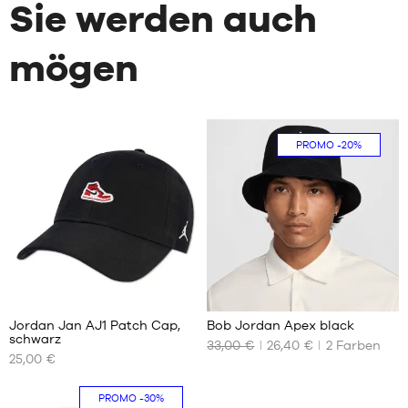
Sie werden auch
mögen
PROMO
-20%
1
Jordan Jan AJ1 Patch Cap,
Bob Jordan Apex black
schwarz
33,00 €
26,40 €
2
Farben
UNSERE
UNSERE
25,00 €
VERFÜGBAREN
VERFÜGBAREN
GRÖSSEN
GRÖSSEN
PROMO
-30%