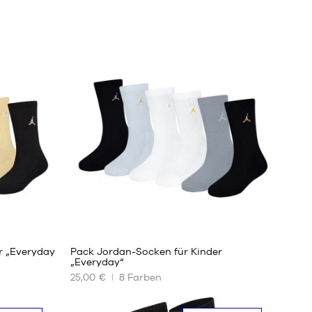
1
r „Everyday
Pack Jordan-Socken für Kinder
„Everyday“
25,00 €
8
Farben
UNSERE
VERFÜGBAREN
GRÖSSEN