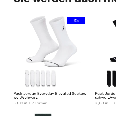
NEW
Pack Jordan Everyday Elevated Socken,
Pack Jorda
weiß/schwarz
schwarz/we
30,00 €
2
Farben
18,00 €
3
UNSERE
UNSERE
VERFÜGBAREN
VERFÜGBA
GRÖSSEN
GRÖSSEN