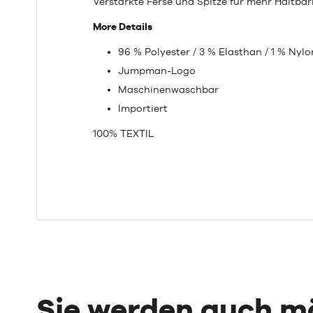
Verstärkte Ferse und Spitze für mehr Haltbark
More Details
96 % Polyester / 3 % Elasthan / 1 % Nylo
Jumpman-Logo
Maschinenwaschbar
Importiert
100% TEXTIL
Sie werden auch 