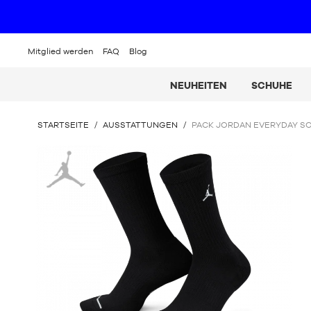
Mitglied werden
FAQ
Blog
NEUHEITEN
SCHUHE
SIE
STARTSEITE
/
AUSSTATTUNGEN
/
PACK JORDAN EVERYDAY SO
BEFINDEN
SICH
Jordan
HIER: