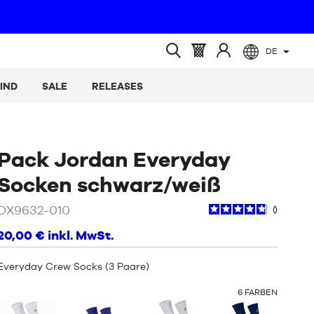
DE
(leer)
Warenkorb
Melden
Suche
:
Sie
öffnen
IND
SALE
RELEASES
sich
an
Pack Jordan Everyday
/
Schwar
Socken schwarz/weiß
DX9632-010
20,00 €
inkl. MwSt.
Everyday Crew Socks (3 Paare)
OTHER
6
FARBEN
COLORS