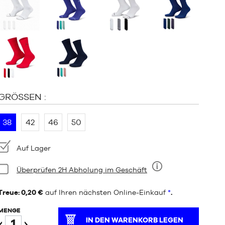
:
GRÖSSEN :
38
42
46
50
Verfügbarkeit:
Auf Lager
Bedingung:
Überprüfen 2H Abholung im Geschäft
Neun
Treue: 0,20 €
auf Ihren nächsten Online-Einkauf
*
.
MENGE
IN DEN WARENKORB LEGEN