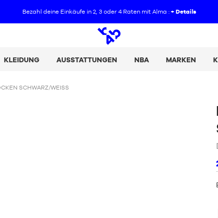
Bezahl deine Einkäufe in 2, 3 oder 4 Raten mit Alma :
+ Details
Offene
Suche
KLEIDUNG
AUSSTATTUNGEN
NBA
MARKEN
K
CKEN SCHWARZ/WEISS