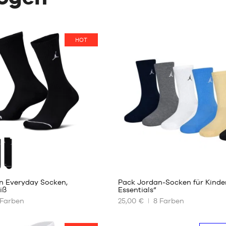
HOT
1
n Everyday Socken,
Pack Jordan-Socken für Kinde
iß
Essentials“
Farben
25,00 €
8
Farben
UNSERE
REN
VERFÜGBAREN
GRÖSSEN