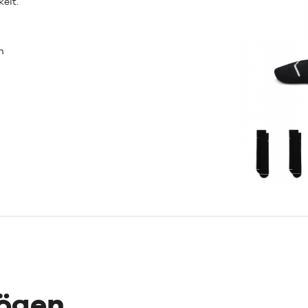
eit.
n
mögen