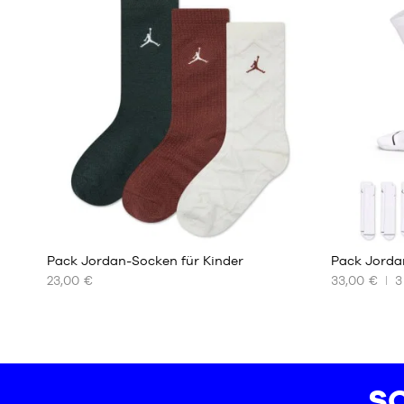
38
38
42
42
46
46
50
50
Pack Jordan-Socken für Kinder
Pack Jorda
23,00 €
33,00 €
3
UNSERE
UNSERE
VERFÜGBAREN
VERFÜGBA
GRÖSSEN
GRÖSSEN
7 - 9
38
Jahre
42
SC
9 - 11