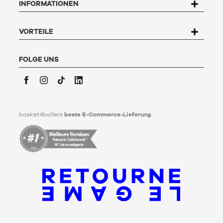
INFORMATIONEN
widersprechen und zu löschen. Um dieses Recht auszuüben,
kann der Nutzer an Basket4Ballers, 104 rue de Hochfelden,
67200 Strasbourg schreiben oder das Formular "
Kontakt zum
Kundenservice
" ausfüllen. Um mehr zu erfahren,
klicken Sie
VORTEILE
hier
.
Basket4Ballers informiert den Nutzer darüber, dass er zu
Lebzeiten Richtlinien für die Aufbewahrung, Löschung und
FOLGE UNS
Weitergabe seiner personenbezogenen Daten nach seinem
Tod festlegen kann. Um mehr darüber zu erfahren,
klicken Sie
bitte hier
.
Facebook
Instagram
TikTok
LinkedIn
basket4ballers
beste E-Commerce-Lieferung