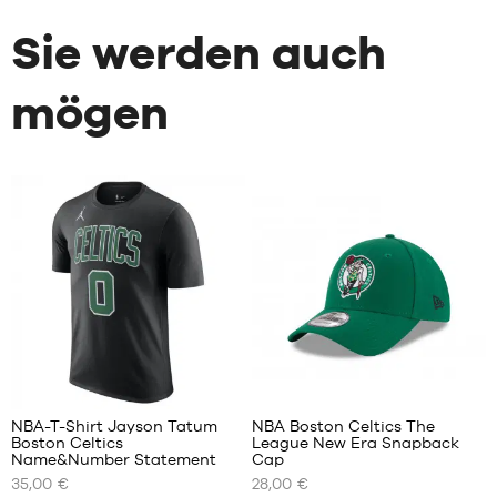
Sie werden auch
mögen
2
4
NBA-T-Shirt Jayson Tatum
NBA Boston Celtics The
Boston Celtics
League New Era Snapback
UNSERE
UNSERE
Name&Number Statement
Cap
VERFÜGBAREN
VERFÜGBAREN
35,00 €
28,00 €
GRÖSSEN
GRÖSSEN