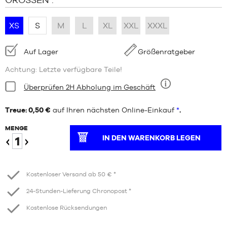
XS
S
M
L
XL
XXL
XXXL
Verfügbarkeit:
Auf Lager
Größenratgeber
Achtung: Letzte verfügbare Teile!
Bedingung:
Überprüfen 2H Abholung im Geschäft
Neun
Treue: 0,50 €
auf Ihren nächsten Online-Einkauf
*
.
MENGE
IN DEN WARENKORB LEGEN
Verringern
Erhöhen
Kostenloser Versand ab 50 € *
24-Stunden-Lieferung Chronopost *
Kostenlose Rücksendungen