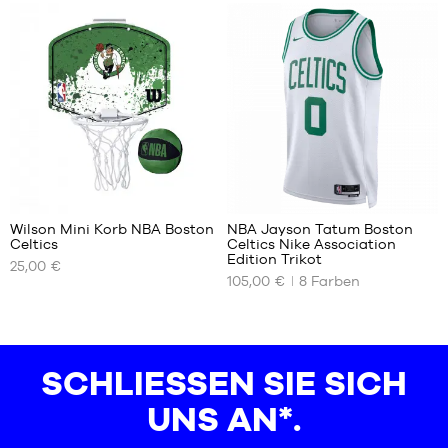
S
Einheitsgröße
M
L
XL
XXL
1
40
Wilson Mini Korb NBA Boston
NBA Jayson Tatum Boston
Celtics
Celtics Nike Association
UNSERE
UNSERE
Edition Trikot
25,00 €
VERFÜGBAREN
VERFÜGBAREN
105,00 €
8
Farben
GRÖSSEN
GRÖSSEN
Einheitsgröße
XS
S
SCHLIESSEN SIE SICH U
M
L
NS AN*.
XL
XXL