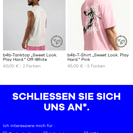
XS
XS
S
S
M
M
L
L
XL
XL
XXL
XXL
1
b4b-Tanktop „Sweet Look.
b4b-T-Shirt „Sweet Look. Play
NACHHALTIGER
NACHHALT
Play Hard.“ Off-White
Hard.“ Pink
ARTIKEL
ARTIKEL
UNSERE
UNSERE
40,00 €
2
Farben
45,00 €
5
Farben
VERFÜGBAREN
VERFÜGBAREN
GRÖSSEN
GRÖSSEN
XS
XS
S
S
SCHLIESSEN SIE SICH U
M
M
NS AN*.
L
L
XL
XL
XXL
XXL
Ich interessiere mich für :