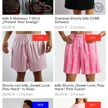
39
40
41
b4b X Mamayo T-Shirt
Oversize-Shorts b4b CORE
NACHHALT
42
„Protect Your Energy“
Schwarz
ARTIKEL
UNSERE
UNSERE
42.5
60,00 €
50,00 €
2
Farben
VERFÜGBAREN
VERFÜGBAREN
43
GRÖSSEN
GRÖSSEN
44
HOT
HOT
XS
XS
45
S
S
46
M
M
47
L
L
48
XL
XL
XXL
XXXL
Shorts von b4b „Sweet Look.
b4b-Shorts „Sweet Look. Play
Play Hard.“ in Rosa
Hard.“ Pink Fusion
UNSERE
UNSERE
35,00 €
2
Farben
35,00 €
2
Farben
VERFÜGBAREN
VERFÜGBAREN
GRÖSSEN
GRÖSSEN
NEW
HOT