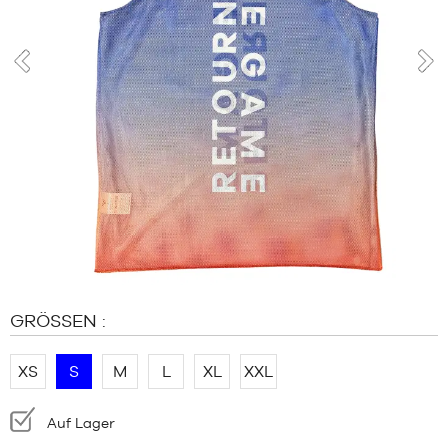
MARKEN
SALE
KIND
prev
nex
RELEASES
SALE
RELEASES
DE
Mitglied
werden
FAQ
GRÖSSEN :
Blog
XS
S
M
L
XL
XXL
Verfügbarkeit:
Auf Lager