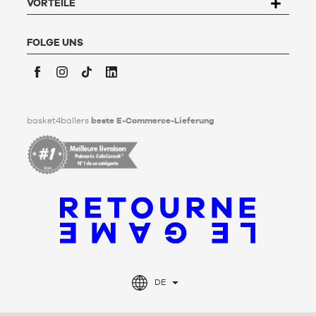
Kundenservice
" ausfüllen. Um mehr zu erfahren,
klicken Sie
VORTEILE
hier
.
Basket4Ballers informiert den Nutzer darüber, dass er zu
Lebzeiten Richtlinien für die Aufbewahrung, Löschung und
FOLGE UNS
Weitergabe seiner personenbezogenen Daten nach seinem
Tod festlegen kann. Um mehr darüber zu erfahren,
klicken Sie
bitte hier
.
Facebook
Instagram
TikTok
LinkedIn
basket4ballers
beste E-Commerce-Lieferung
DE