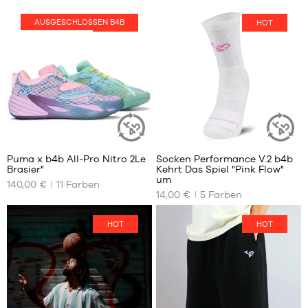
AUSGESCHLOSSEN B4B
HOT
HOT
40
7
Puma x b4b All-Pro Nitro 2Le
Socken Performance V.2 b4b
NACHHALTIGER
NACHHALT
Brasier"
Kehrt Das Spiel "Pink Flow"
ARTIKEL
ARTIKEL
UNSERE
UNSERE
um
140,00 €
11
Farben
VERFÜGBAREN
VERFÜGBAREN
14,00 €
5
Farben
GRÖSSEN
GRÖSSEN
35.5
38
HOT
HOT
36
42
37
46
37.5
50
38
38.5