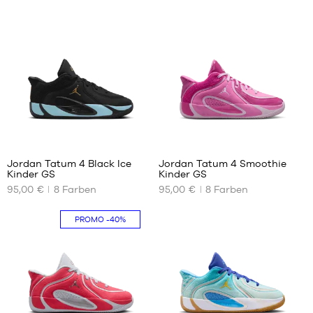
4
4
Jordan Tatum 4 Black Ice
Jordan Tatum 4 Smoothie
Kinder GS
Kinder GS
UNSERE
UNSERE
95,00 €
8
Farben
95,00 €
8
Farben
VERFÜGBAREN
VERFÜGBAREN
GRÖSSEN
GRÖSSEN
PROMO
-40%
36
35.5
36.5
36
37.5
36.5
38.5
37.5
40
38
38.5