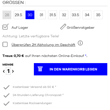
GRÖSSEN :
28
29.5
30
31
31.5
32
33.5
34
35
Verfügbarkeit:
Auf Lager
Größenratgeber
Achtung: Letzte verfügbare Teile!
Bedingung:
Überprüfen 2H Abholung im Geschäft
Neun
Treue: 0,70 €
auf Ihren nächsten Online-Einkauf
*
.
MENGE
IN DEN WARENKORB LEGEN
Verringern
Erhöhen
Kostenloser Versand ab 50 € *
24-Stunden-Lieferung Chronopost *
Kostenlose Rücksendungen