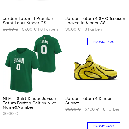
39
4
4
40
Jordan Tatum 4 Premium
Jordan Tatum 4 SE Offseason
Saint Louis Kinder GS
Locked In Kinder GS
UNSERE
UNSERE
95,00 €
57,00 €
8
Farben
95,00 €
8
Farben
VERFÜGBAREN
VERFÜGBAREN
GRÖSSEN
GRÖSSEN
PROMO
-40%
36.5
35.5
36
36.5
37.5
38
38.5
39
2
4
40
NBA T-Shirt Kinder Jayson
Jordan Tatum 4 Kinder
Tatum Boston Celtics Nike
Sunset
UNSERE
UNSERE
Name&Number
95,00 €
57,00 €
8
Farben
VERFÜGBAREN
VERFÜGBAREN
30,00 €
GRÖSSEN
GRÖSSEN
S –
37.5
PROMO
-40%