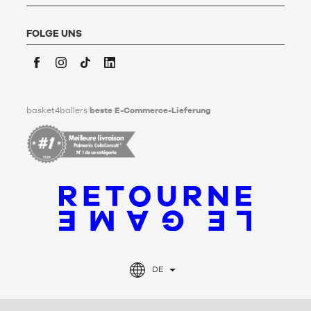
hier
.
Basket4Ballers informiert den Nutzer darüber, dass er zu
Lebzeiten Richtlinien für die Aufbewahrung, Löschung und
FOLGE UNS
Weitergabe seiner personenbezogenen Daten nach seinem
Tod festlegen kann. Um mehr darüber zu erfahren,
klicken Sie
bitte hier
.
Facebook
Instagram
TikTok
LinkedIn
basket4ballers
beste E-Commerce-Lieferung
DE