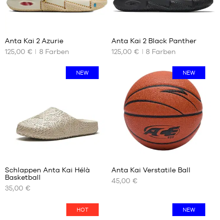
29
29
Anta Kai 2 Azurie
Anta Kai 2 Black Panther
125,00 €
8
Farben
125,00 €
8
Farben
UNSERE
UNSERE
VERFÜGBAREN
VERFÜGBAREN
GRÖSSEN
GRÖSSEN
NEW
NEW
39
39
40
40
41
41
42
42
42.5
42.5
43
43
44
44
44.5
44.5
Schlappen Anta Kai Hélà
Anta Kai Verstatile Ball
Basketball
45
45
45,00 €
UNSERE
UNSERE
35,00 €
46
46
VERFÜGBAREN
VERFÜGBAREN
GRÖSSEN
GRÖSSEN
47
47
HOT
NEW
47.5
47.5
39
Größe