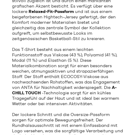
stilvoll zugleich ist und durch einen markanten
grafischen Akzent besticht. Es verfügt über eine
lockere
Relaxed-Fit-Passform
und ist aus einem
beigefarbenen Hightech-Jersey gefertigt, der den
Komfort moderner Materialien bietet und
gleichzeitig das zentrale Symbol der Kollektion
aufgreift, um selbstbewusste Looks im
zeitgenössischen Basketball-Stil zu kreieren.
Das T-Shirt besteht aus einem leichten
Funktionsstoff aus Viskose (43 %), Polyamid (41 %),
Modal (11 %) und Elasthan (5 %). Diese
Materialkombination sorgt für einen besonders
weichen, atmungsaktiven und strapazierfähigen
Stoff. Der Stoff enthält ECOCOSY-Viskose aus
nachwachsenden Rohstoffen, was das Engagement
von ANTA für Nachhaltigkeit widerspiegelt. Die
A-
CHILL TOUCH
-Technologie sorgt für ein kühles
Tragegefühl auf der Haut und ist ideal bei warmem
Wetter oder bei intensiven Aktivitäten.
Der lockere Schnitt und die Oversize-Passform
sorgen für optimale Bewegungsfreiheit. Der
Rundhalsausschnitt ist mit einem Einfassband mit
Logo versehen, was die sorgfältige Verarbeitung und