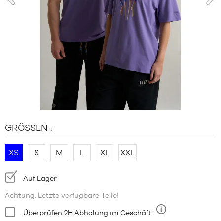
MARKEN
prev
nex
SALE
KIND
RELEASES
SALE
RELEASES
DE
Mitglied
werden
GRÖSSEN :
FAQ
XS
S
M
L
XL
XXL
Blog
Verfügbarkeit:
Auf Lager
Achtung: Letzte verfügbare Teile!
Bedingung:
Überprüfen 2H Abholung im Geschäft
Neun