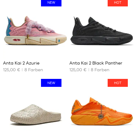
NEW
HOT
29
29
Anta Kai 2 Azurie
Anta Kai 2 Black Panther
125,00 €
8
Farben
125,00 €
8
Farben
UNSERE
UNSERE
VERFÜGBAREN
VERFÜGBAREN
GRÖSSEN
GRÖSSEN
NEW
HOT
39
39
40
40
41
41
42
42
42.5
42.5
43
43
9
44
44