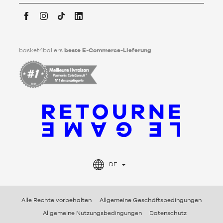
Weitergabe seiner personenbezogenen Daten nach seinem
Tod festlegen kann. Um mehr darüber zu erfahren,
klicken Sie
bitte hier
.
Facebook
Instagram
TikTok
LinkedIn
basket4ballers
beste E-Commerce-Lieferung
DE
Alle Rechte vorbehalten
Allgemeine Geschäftsbedingungen
Allgemeine Nutzungsbedingungen
Datenschutz