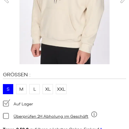
MARKEN
prev
nex
SALE
KIND
RELEASES
SALE
RELEASES
DE
Mitglied
werden
GRÖSSEN :
FAQ
S
M
L
XL
XXL
Blog
Verfügbarkeit:
Auf Lager
Bedingung:
Überprüfen 2H Abholung im Geschäft
Neun