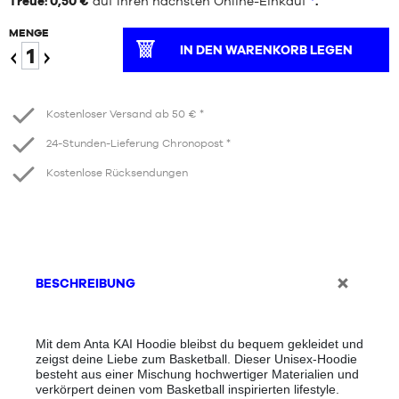
Treue: 0,50 €
auf Ihren nächsten Online-Einkauf
*
.
MENGE
IN DEN WARENKORB LEGEN
Verringern
Erhöhen
Kostenloser Versand ab 50 € *
24-Stunden-Lieferung Chronopost *
Kostenlose Rücksendungen
BESCHREIBUNG
Mit dem Anta KAI Hoodie bleibst du bequem gekleidet und
zeigst deine Liebe zum Basketball. Dieser Unisex-Hoodie
besteht aus einer Mischung hochwertiger Materialien und
verkörpert deinen vom Basketball inspirierten lifestyle.