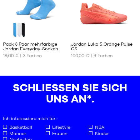
50
1
Pack 3 Paar mehrfarbige
Jordan Luka 5 Orange Pulse
Jordan Everyday-Socken
GS
UNSERE
UNSERE
18,00 €
3
Farben
100,00 €
9
Farben
VERFÜGBAREN
VERFÜGBAREN
GRÖSSEN
GRÖSSEN
38
35.5
42
36
SCHLIESSEN SIE SICH U
50
36.5
NS AN*.
37.5
38
38.5
39
Ich interessiere mich für :
40
Basketball
Lifestyle
NBA
Männer
Frauen
Kinder
Neuheiten