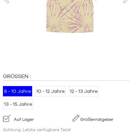
MARKEN
prev
nex
SALE
KIND
RELEASES
SALE
RELEASES
DE
Mitglied
werden
GRÖSSEN :
FAQ
8 - 10 Jahre
10 - 12 Jahre
12 - 13 Jahre
Blog
13 - 15 Jahre
Verfügbarkeit:
Auf Lager
Größenratgeber
Achtung: Letzte verfügbare Teile!