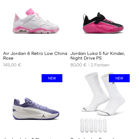
1
Air Jordan 6 Retro Low China
Jordan Luka 5 für Kinder,
Rose
Night Drive PS
UNSERE
UNSERE
145,00 €
80,00 €
2
Farben
VERFÜGBAREN
VERFÜGBAREN
GRÖSSEN
GRÖSSEN
NEW
NEW
36
31.5
36.5
32
37.5
33
38
33.5
38.5
34
39
35
40
1