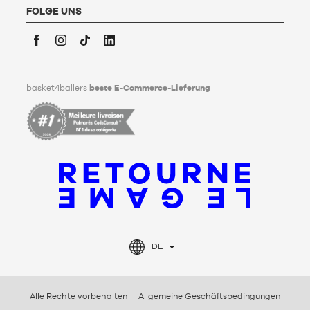
Lebzeiten Richtlinien für die Aufbewahrung, Löschung und
FOLGE UNS
Weitergabe seiner personenbezogenen Daten nach seinem
Tod festlegen kann. Um mehr darüber zu erfahren,
klicken Sie
bitte hier
.
Facebook
Instagram
TikTok
LinkedIn
basket4ballers
beste E-Commerce-Lieferung
DE
Alle Rechte vorbehalten
Allgemeine Geschäftsbedingungen