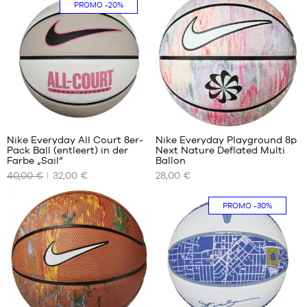
PROMO
-20%
Größe
Größe
7
7
2
Nike Everyday All Court 8er-
Nike Everyday Playground 8p
Pack Ball (entleert) in der
Next Nature Deflated Multi
UNSERE
UNSERE
Farbe „Sail“
Ballon
VERFÜGBAREN
VERFÜGBAREN
40,00 €
32,00 €
28,00 €
GRÖSSEN
GRÖSSEN
Größe
Größe
PROMO
-30%
7
6
Größe
7