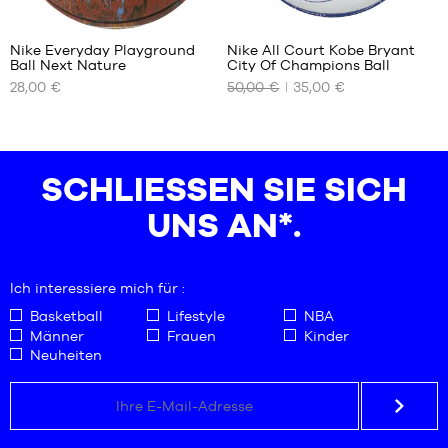
9
1
Nike Everyday Playground
Nike All Court Kobe Bryant
Ball Next Nature
City Of Champions Ball
UNSERE
UNSERE
28,00 €
50,00 €
35,00 €
VERFÜGBAREN
VERFÜGBAREN
GRÖSSEN
GRÖSSEN
Größe
Größe
6
7
SCHLIESSEN SIE SICH U
Größe
7
NS AN*.
Ich interessiere mich für :
Basketball
Lifestyle
NBA
Männer
Frauen
Kinder
Neuheiten