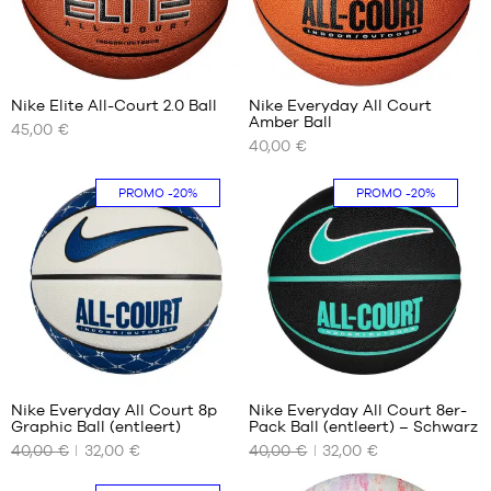
5
8
Nike Elite All-Court 2.0 Ball
Nike Everyday All Court
Amber Ball
45,00 €
UNSERE
UNSERE
40,00 €
VERFÜGBAREN
VERFÜGBAREN
GRÖSSEN
GRÖSSEN
PROMO
-20%
PROMO
-20%
Größe
Größe
5
5
Größe
Größe
6
6
Größe
Größe
7
7
Nike Everyday All Court 8p
Nike Everyday All Court 8er-
Graphic Ball (entleert)
Pack Ball (entleert) – Schwarz
UNSERE
UNSERE
40,00 €
32,00 €
40,00 €
32,00 €
VERFÜGBAREN
VERFÜGBAREN
GRÖSSEN
GRÖSSEN