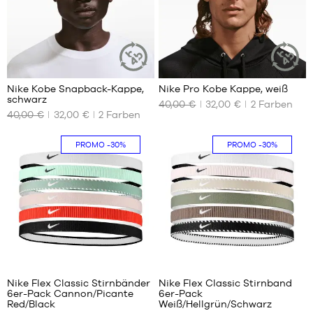
Nike Kobe Snapback-Kappe,
Nike Pro Kobe Kappe, weiß
NACHHALTIGER
NACHHALT
schwarz
ARTIKEL
ARTIKEL
40,00 €
32,00 €
2
Farben
UNSERE
UNSERE
40,00 €
32,00 €
2
Farben
VERFÜGBAREN
VERFÜGBAREN
GRÖSSEN
GRÖSSEN
PROMO
-30%
PROMO
-30%
S/M
S/M
M/L
M/L
L/XL
L/XL
Nike Flex Classic Stirnbänder
Nike Flex Classic Stirnband
6er-Pack Cannon/Picante
6er-Pack
UNSERE
UNSERE
Red/Black
Weiß/Hellgrün/Schwarz
VERFÜGBAREN
VERFÜGBAREN