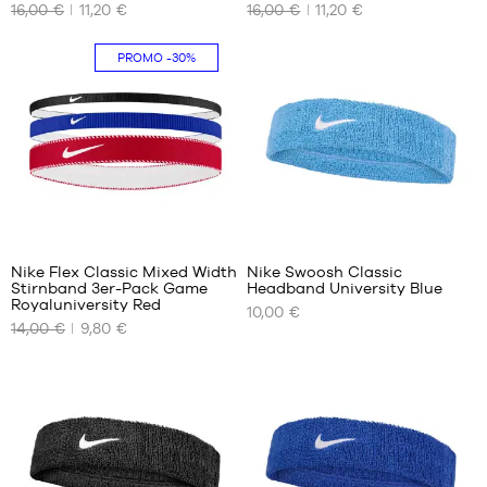
16,00 €
11,20 €
16,00 €
11,20 €
GRÖSSEN
GRÖSSEN
Einheitsgröße
Einheitsgröße
PROMO
-30%
Nike Flex Classic Mixed Width
Nike Swoosh Classic
Stirnband 3er-Pack Game
Headband University Blue
UNSERE
UNSERE
Royaluniversity Red
10,00 €
VERFÜGBAREN
VERFÜGBAREN
14,00 €
9,80 €
GRÖSSEN
GRÖSSEN
Einheitsgröße
Einheitsgröße