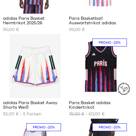
adidas Paris Basket
Paris Basketball
Heimtrikot 2025/26
Auswärtstrikot adidas
UNSERE
UNSERE
90,00 €
90,00 €
VERFÜGBAREN
VERFÜGBAREN
GRÖSSEN
GRÖSSEN
PROMO
-20%
S
M
L
L
XL
XL
XXL
XXL
3
adidas Paris Basket Away
Paris Basket adidas
NACHHALT
Shorts Weiß
Kindertrikot
ARTIKEL
UNSERE
UNSERE
55,00 €
5
Farben
75,00 €
60,00 €
VERFÜGBAREN
VERFÜGBAREN
GRÖSSEN
GRÖSSEN
PROMO
-20%
PROMO
-20%
XS
7 - 8