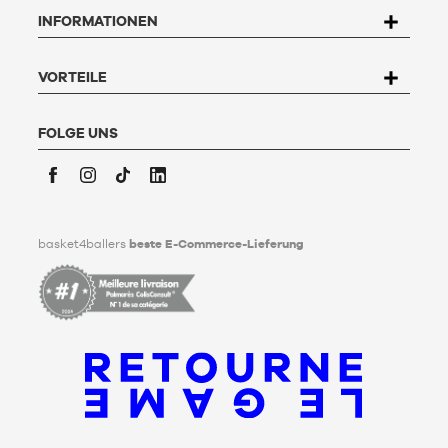
betreffenden Daten zuzugreifen, sie zu berichtigen, zu
INFORMATIONEN
widersprechen und zu löschen. Um dieses Recht auszuüben,
kann der Nutzer an Basket4Ballers, 104 rue de Hochfelden,
67200 Strasbourg schreiben oder das Formular "
Kontakt zum
Kundenservice
" ausfüllen. Um mehr zu erfahren,
klicken Sie
VORTEILE
hier
.
Basket4Ballers informiert den Nutzer darüber, dass er zu
Lebzeiten Richtlinien für die Aufbewahrung, Löschung und
FOLGE UNS
Weitergabe seiner personenbezogenen Daten nach seinem
Tod festlegen kann. Um mehr darüber zu erfahren,
klicken Sie
bitte hier
.
Facebook
Instagram
TikTok
LinkedIn
basket4ballers
beste E-Commerce-Lieferung