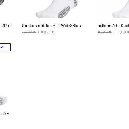
1
rz/Rot
Socken adidas A.E. Weiß/Blau
adidas A.E. So
15,00 €
10,50 €
15,00 €
10,50 
UNSERE
UNSERE
VERFÜGBAREN
VERFÜGBAREN
ORE
GRÖSSEN
GRÖSSEN
39
39
42
42
45
45
48
48
ks AE