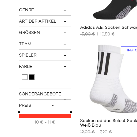
v
GENRE
v
ART DER ARTIKEL
v
Adidas A.E. Socken Schwa
GRÖSSEN
15,00 €
10,50 €
v
UNSERE
TEAM
VERFÜGBAREN
v
INST
GRÖSSEN
SPIELER
v
39
FARBE
42
v
45
48
SONDERANGEBOTE
v
PREIS
v
Socken adidas Select Soc
10 € - 11 €
Weiß Blau
12,00 €
7,20 €
UNSERE