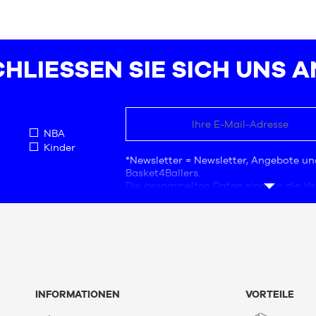
HLIESSEN SIE SICH UNS AN
NBA
Kinder
*Newsletter = Newsletter, Angebote un
Basket4Ballers.
Die gesammelten Daten sind für die 
das Unternehmen Basket4Ballers besti
Verarbeitung verantwortlich ist. Die A
Adresse ist eine Pflichtangabe. Diese 
notwendig für Geschäftsanfragen, Stat
Marketingstudien, um den Nutzern An
unterbreiten, die auf ihre Bedürfnisse 
Mit der Einrichtung Ihres Kontos stim
Politik zum Schutz personenbezogener
INFORMATIONEN
VORTEILE
Gemäß dem Gesetz Nr. 78-17 vom 6. Ja
Informatik, Dateien und Freiheitsrecht