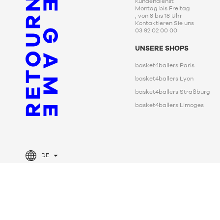
Kundendienst
Montag bis Freitag
, von 8 bis 18 Uhr
Kontaktieren Sie uns
03 92 02 00 00
UNSERE SHOPS
basket4ballers Paris
basket4ballers Lyon
basket4ballers Straßburg
basket4ballers Limoges
DE
Alle Rechte vorbehalten
Allgemeine Geschäftsbedingunge