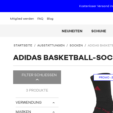
Mitglied werden
FAQ
Blog
NEUHEITEN
SCHUHE
SIE
STARTSEITE
/
AUSSTATTUNGEN
/
SOCKEN
/
ADIDAS BASKET
BEFINDEN
SICH
ADIDAS BASKETBALL-SO
HIER:
Es
FILTER SCHLIESSEN
gibt
PROMO
-
5
Produkte.
3
PRODUKTE
VERWENDUNG
v
MARKEN