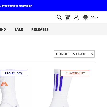
DE
(leer)
Warenkorb
Melden
Suche
:
Sie
öffnen
IND
SALE
RELEASES
sich
an
Sortieren
nach
PROMO
-30%
AUSVERKAUFT