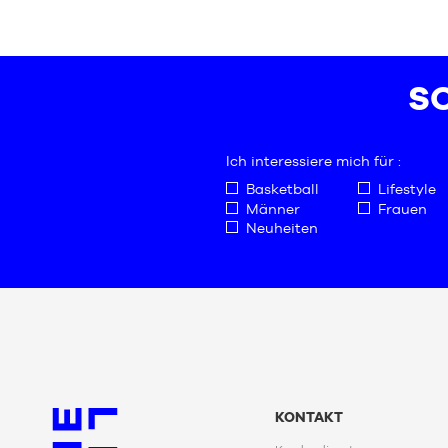
VERFÜGBAREN
GRÖSSEN
48
Nur
in
SC
Geschäften
Ich interessiere mich für :
Basketball
Lifestyle
Männer
Frauen
Neuheiten
KONTAKT