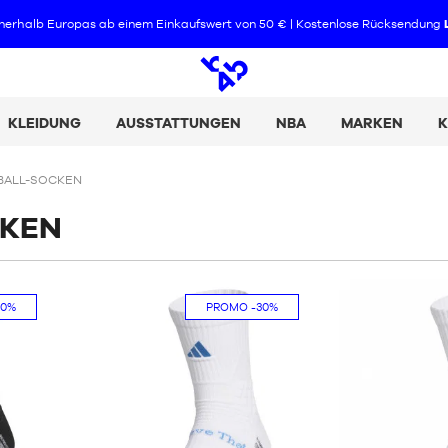
Bezahl deine Einkäufe in 2, 3 oder 4 Raten mit Alma :
+ Details
Offene
Suche
KLEIDUNG
AUSSTATTUNGEN
NBA
MARKEN
K
BALL-SOCKEN
CKEN
30%
PROMO
-30%