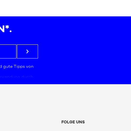
*.
d gute Tipps von
Verwendung durch
mmt, das für die
ngabe der E-Mail-
Daten sind
istiken und
gebote zu
zugeschnitten sind.
men Sie unserer
 Daten (PPDP)
zu.
FOLGE UNS
nuar 1978 über
e haben Sie das