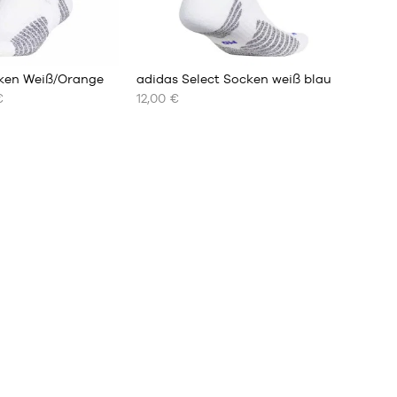
cken Weiß/Orange
adidas Select Socken weiß blau
€
12,00 €
UNSERE
VERFÜGBAREN
GRÖSSEN
Keine