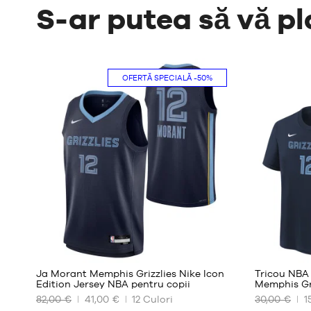
S-ar putea să vă pl
OFERTĂ SPECIALĂ
-50%
85
Ja Morant Memphis Grizzlies Nike Icon
Tricou NBA
Edition Jersey NBA pentru copii
Memphis Gr
82,00 €
41,00 €
12
Culori
30,00 €
1
DIMENSIUNILE
DIMENSIUN