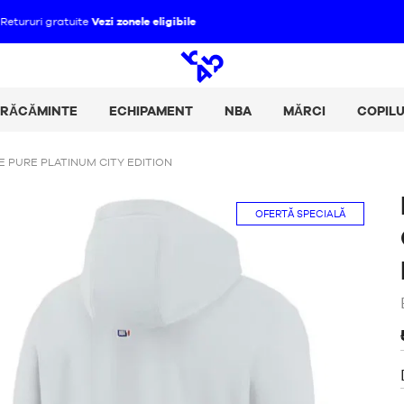
Plătește-ți achizițiile în 2, 3 sau 4 rate cu Alma :
+ Mai multe detalii
Căutare
deschis
BRĂCĂMINTE
ECHIPAMENT
NBA
MĂRCI
COPILU
E PURE PLATINUM CITY EDITION
OFERTĂ SPECIALĂ