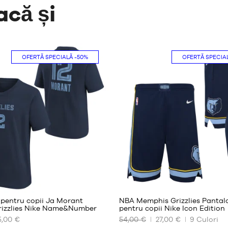
acă și
OFERTĂ SPECIALĂ
-50%
OFERTĂ SPECIA
8
49
 pentru copii Ja Morant
NBA Memphis Grizzlies Pantalo
izzlies Nike Name&Number
pentru copii Nike Icon Edition
5,00 €
54,00 €
27,00 €
9
Culori
ILE
DIMENSIUNILE