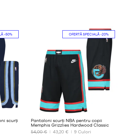
LĂ
-50%
OFERTĂ SPECIALĂ
-20%
49
ni scurți
Pantaloni scurți NBA pentru copii
Memphis Grizzlies Hardwood Classic
54,00 €
43,20 €
9
Culori
DIMENSIUNILE