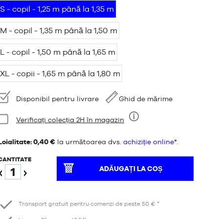
S - copil - 1,25 m până la 1,35 m
M - copil - 1,35 m până la 1,50 m
L - copil - 1,50 m până la 1,65 m
XL - copii - 1,65 m până la 1,80 m
Disponibilitate:
Disponibil pentru livrare
Ghid de mărime
Stare:
Verificați colecția 2H în magazin
Nouă
Loialitate: 0,40 €
la următoarea dvs.
achiziție online*
.
CANTITATE
ADĂUGAȚI LA COȘ
Reduceți
Creștere
Transport gratuit pentru comenzi de peste 50 € *