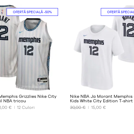
NOASTRE
E
DISPONIBILE
OFERTĂ SPECIALĂ
-50%
OFERTĂ SPECIA
S -
copil
- 1,25
m
până
la
1,35
m
M -
copil
- 1,35
m
85
până
la
1,50
emphis Grizzlies Nike City
Nike NBA Ja Morant Memphis G
m
il NBA tricou
Kids White City Edition T-shirt
1,00 €
12
Culori
30,00 €
L -
15,00 €
ILE
DIMENSIUNILE
copil
NOASTRE
- 1,50
E
DISPONIBILE
m
până
S -