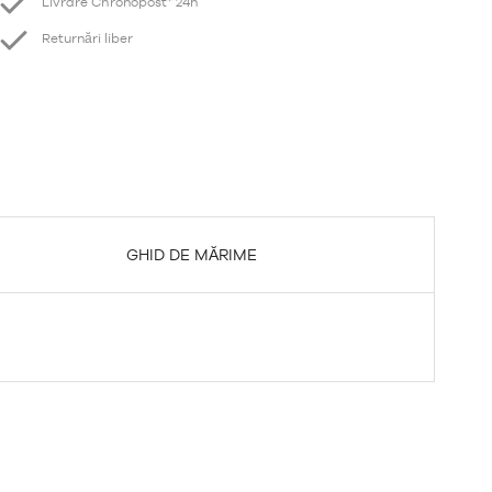
Livrare Chronopost* 24h
Returnări liber
GHID DE MĂRIME