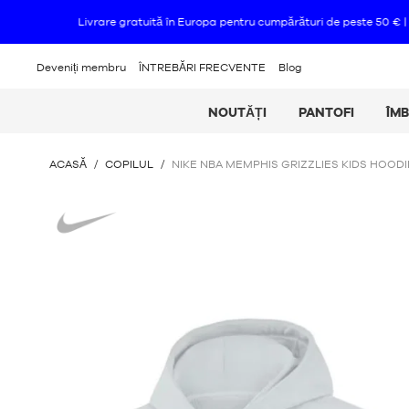
Deveniți membru
ÎNTREBĂRI FRECVENTE
Blog
NOUTĂȚI
PANTOFI
ÎM
SUNTEȚI
ACASĂ
/
COPILUL
/
NIKE NBA MEMPHIS GRIZZLIES KIDS HOODI
AICI
:
Nike