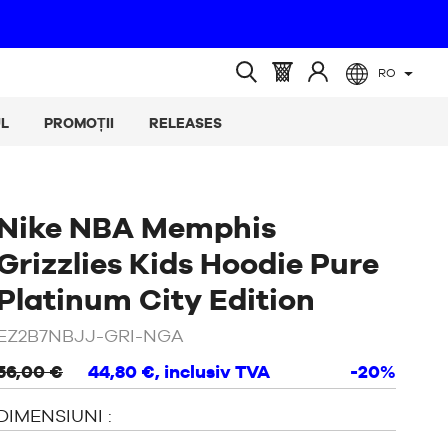
RO
ă
(gol)
Coș
Conectați-
Căutare
:
vă
deschisă
L
PROMOȚII
RELEASES
la
Nike NBA Memphis
Grizzlies Kids Hoodie Pure
Platinum City Edition
EZ2B7NBJJ-GRI-NGA
56,00 €
44,80 €
, inclusiv TVA
-20%
DIMENSIUNI :