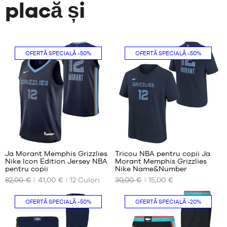
placă și
OFERTĂ SPECIALĂ
-50%
OFERTĂ SPECIALĂ
-50%
85
8
Ja Morant Memphis Grizzlies
Tricou NBA pentru copii Ja
Nike Icon Edition Jersey NBA
Morant Memphis Grizzlies
DIMENSIUNILE
DIMENSIUNILE
pentru copii
Nike Name&Number
NOASTRE
NOASTRE
82,00 €
41,00 €
12
Culori
30,00 €
15,00 €
DISPONIBILE
DISPONIBILE
S -
S -
OFERTĂ SPECIALĂ
-50%
OFERTĂ SPECIALĂ
-20%
copil
copil
- 1,25
- 1,25