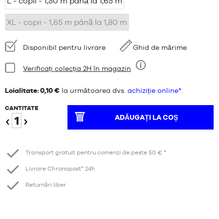
L - copil - 1,50 m până la 1,65 m
XL - copii - 1,65 m până la 1,80 m
Disponibilitate:
Disponibil pentru livrare
Ghid de mărime
Stare:
Verificați colecția 2H în magazin
Nouă
Loialitate: 0,10 €
la următoarea dvs.
achiziție online*
.
CANTITATE
ADĂUGAȚI LA COȘ
Reduceți
Creștere
Transport gratuit pentru comenzi de peste 50 € *
Livrare Chronopost* 24h
Returnări liber