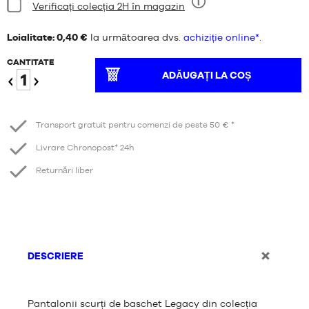
Stare:
Verificați colecția 2H în magazin
Nouă
Loialitate: 0,40 €
la următoarea dvs.
achiziție online*
.
CANTITATE
ADĂUGAȚI LA COȘ
Reduceți
Creștere
Transport gratuit pentru comenzi de peste 50 € *
Livrare Chronopost* 24h
Returnări liber
DESCRIERE
Pantalonii scurți de baschet Legacy din colecția