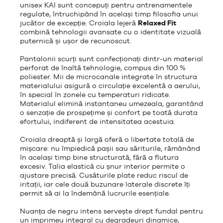
unisex KAI sunt concepuți pentru antrenamentele
regulate, întruchipând în același timp filosofia unui
jucător de excepție. Croiala lejeră
Relaxed Fit
combină tehnologii avansate cu o identitate vizuală
puternică și ușor de recunoscut.
Pantalonii scurți sunt confecționați dintr-un material
perforat de înaltă tehnologie, compus din 100 %
poliester. Mii de microcanale integrate în structura
materialului asigură o circulație excelentă a aerului,
în special în zonele cu temperaturi ridicate.
Materialul elimină instantaneu umezeala, garantând
o senzație de prospețime și confort pe toată durata
efortului, indiferent de intensitatea acestuia.
Croiala dreaptă și largă oferă o libertate totală de
mișcare: nu împiedică pașii sau săriturile, rămânând
în același timp bine structurată, fără a flutura
excesiv. Talia elastică cu șnur interior permite o
ajustare precisă. Cusăturile plate reduc riscul de
iritații, iar cele două buzunare laterale discrete îți
permit să ai la îndemână lucrurile esențiale.
Nuanța de negru intens servește drept fundal pentru
un imprimeu integral cu degradeuri dinamice,