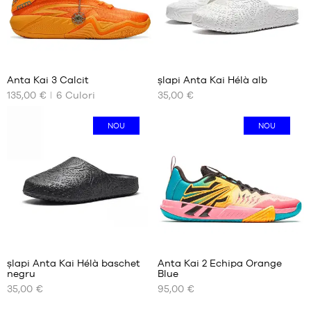
50.5
50.5
42
43
44
9
45
46
Anta Kai 3 Calcit
șlapi Anta Kai Hélà alb
47
135,00 €
6
Culori
35,00 €
DIMENSIUNILE
DIMENSIUNILE
NOASTRE
NOASTRE
DISPONIBILE
DISPONIBILE
NOU
NOU
40
40
41
41
42
42
42.5
43
43
44
44
44.5
44.5
45
45
46
șlapi Anta Kai Hélà baschet
Anta Kai 2 Echipa Orange
negru
Blue
45.5
47
DIMENSIUNILE
DIMENSIUNILE
35,00 €
95,00 €
46
NOASTRE
NOASTRE
DISPONIBILE
DISPONIBILE
47.5