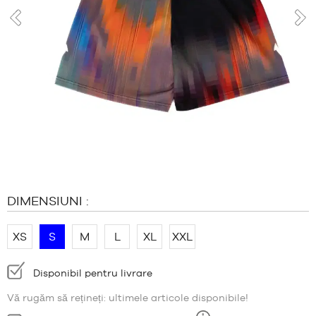
MĂRCI
PROMOȚII
anterior
urm
COPILUL
RELEASES
PROMOȚII
RELEASES
RO
Deveniți
membru
DIMENSIUNI :
ÎNTREBĂRI
FRECVENTE
XS
S
M
L
XL
XXL
Blog
Disponibilitate:
Disponibil pentru livrare
Vă rugăm să rețineți: ultimele articole disponibile!