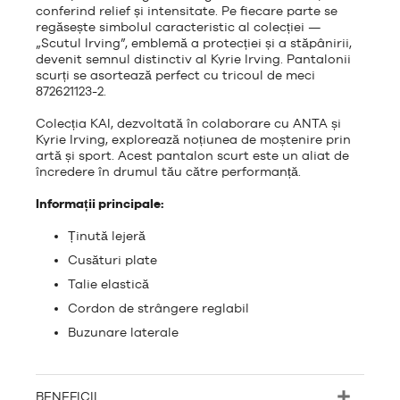
conferind relief și intensitate. Pe fiecare parte se
regăsește simbolul caracteristic al colecției —
„Scutul Irving”, emblemă a protecției și a stăpânirii,
devenit semnul distinctiv al
Kyrie Irving
. Pantalonii
scurți se asortează perfect cu tricoul de meci
872621123-2.
Colecția KAI, dezvoltată în colaborare cu
ANTA
și
Kyrie Irving, explorează noțiunea de moștenire prin
artă și sport. Acest pantalon scurt este un aliat de
încredere în drumul tău către performanță.
Informații principale:
Ținută lejeră
Cusături plate
Talie elastică
Cordon de strângere reglabil
Buzunare laterale
BENEFICII