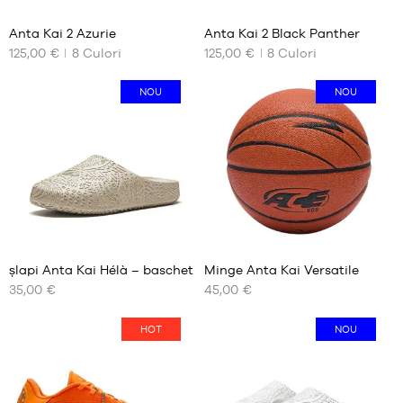
Anta Kai 2 Azurie
Anta Kai 2 Black Panther
125,00 €
8
Culori
125,00 €
8
Culori
DIMENSIUNILE
DIMENSIUNILE
NOASTRE
NOASTRE
DISPONIBILE
DISPONIBILE
NOU
NOU
39
39
40
40
41
41
42
42
42.5
42.5
43
43
44
44
44.5
44.5
șlapi Anta Kai Hélà – baschet
Minge Anta Kai Versatile
45
45
35,00 €
45,00 €
DIMENSIUNILE
DIMENSIUNILE
46
46
NOASTRE
NOASTRE
DISPONIBILE
DISPONIBILE
47
47
HOT
NOU
47.5
47.5
39
mărimea
48.5
48.5
7
40
49.5
49.5
41