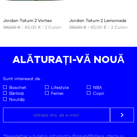
44
58
58
Jordan Tatum 2 Vortex
Jordan Tatum 2 Lemonade
130,00 €
65,00 €
2
Culori
130,00 €
65,00 €
2
Culori
DIMENSIUNILE
DIMENSIUNILE
NOASTRE
NOASTRE
DISPONIBILE
DISPONIBILE
Nu
47
ALĂTURAȚI-VĂ NOUĂ
Sunt interesat de :
Baschet
Lifestyle
NBA
Bărbați
Femei
Copii
Noutăți
*Newsletter = buletin informativ Basket4Ballers, oferte și