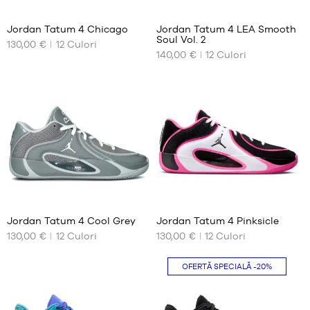
14
14
47
45
Jordan Tatum 4 Chicago
Jordan Tatum 4 LEA Smooth
47.5
45.5
Soul Vol. 2
130,00 €
12
Culori
DIMENSIUNILE
DIMENSIUNILE
46
140,00 €
12
Culori
NOASTRE
NOASTRE
47
DISPONIBILE
DISPONIBILE
47.5
48.5
40.5
41
42
42
42.5
42.5
43
43
44
44
44.5
44.5
45
45
14
14
45.5
45.5
Jordan Tatum 4 Cool Grey
Jordan Tatum 4 Pinksicle
46
46
130,00 €
12
Culori
130,00 €
12
Culori
DIMENSIUNILE
DIMENSIUNILE
47
47
NOASTRE
NOASTRE
47.5
47.5
DISPONIBILE
DISPONIBILE
OFERTĂ SPECIALĂ
-20%
49.5
40
38.5
40.5
39