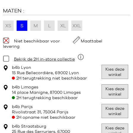
MATEN :
XS
S
M
L
XL
XXL
Beschikbaarheid:
Niet beschikbaar voor
Maattabel
levering
Staat:
Bekijk de 2H in-store collectie
Negen
b4b Lyon
Kies deze
15 Rue Bellecordière, 69002 Lyon
winkel
2H terugtrekking niet beschikbaar
b4b Limoges
Kies deze
14 place Manigne, 87000 Limoges
winkel
2H terugtrekking beschikbaar
b4b Parijs
Kies deze
Rivolistraat 31, 75004 Parijs
winkel
2H opname niet beschikbaar
b4b Straatsburg
Kies deze
25 Rue des Serruriers, 67000