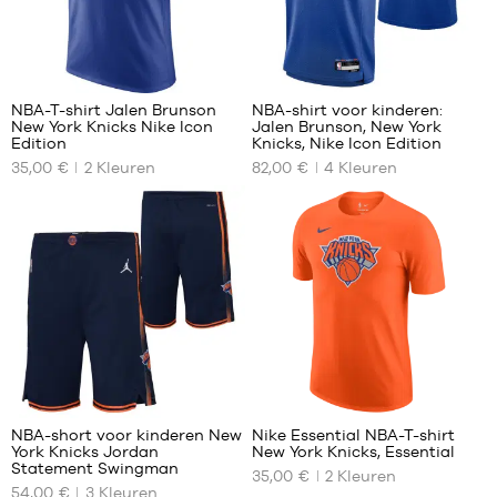
1,35
XXL
m
XXXL
M -
6
kind
-
NBA-T-shirt Jalen Brunson
NBA-shirt voor kinderen:
1,35
New York Knicks Nike Icon
Jalen Brunson, New York
m
ONZE
ONZE
Edition
Knicks, Nike Icon Edition
tot
BESCHIKBARE
BESCHIKBARE
35,00 €
2
Kleuren
82,00 €
4
Kleuren
1,50
MATEN
MATEN
m
XS
S -
L -
kind
kind
S
-
-
L
1,25
1,50
XL
m
m
tot
XXL
tot
1,35
1,65
m
m
M -
XL -
28
1
kind
kind
-
-
NBA-short voor kinderen New
Nike Essential NBA-T-shirt
1,35
1,65
York Knicks Jordan
New York Knicks, Essential
m
ONZE
ONZE
m
Statement Swingman
35,00 €
2
Kleuren
tot
BESCHIKBARE
BESCHIKBARE
tot
54,00 €
3
Kleuren