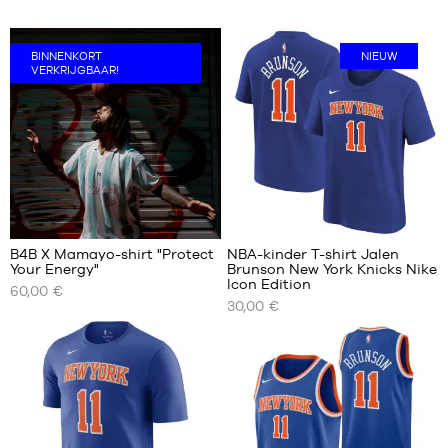
BINNENKORT
NIEUW
VERKRIJGBAAR!
B4B X Mamayo-shirt "Protect
NBA-kinder T-shirt Jalen
Your Energy"
Brunson New York Knicks Nike
ONZE
ONZE
Icon Edition
60,00 €
BESCHIKBARE
BESCHIKBARE
30,00 €
MATEN
MATEN
XS
S -
kind
S
-
M
1,25
L
m
tot
XL