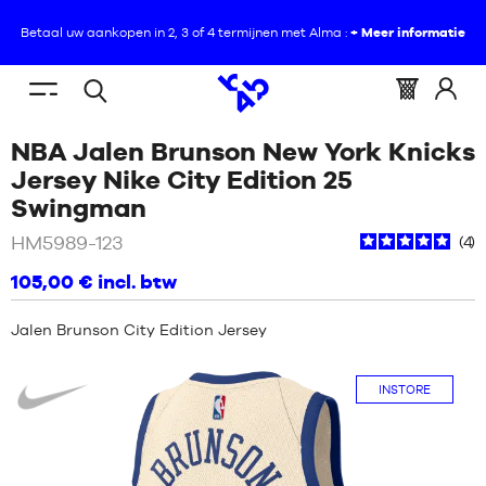
Betaal uw aankopen in 2, 3 of 4 termijnen met Alma :
+ Meer informatie
NL
(leeg)
Menu
Mandje
Log
Open
U
HOME
/
KLEDING
/
NBA
mobile
:
in
NBA Jalen Brunson New York Knicks
zoeken
BEVINDT
JALEN
NIEUWS
op
ZICH
BRUNSON
Jersey Nike City Edition 25
HIER
NEW
/
Wit
Swingman
SCHOENEN
:
YORK
KNICKS
NIEUWS
HM5989-123
4
JERSEY
KLEDING
NIKE
105,00 €
incl. btw
CITY
SCHOENEN
EDITION
UITRUSTING
25
Jalen Brunson City Edition Jersey
KLEDING
SWINGMAN
Nike
NBA
UITRUSTING
INSTORE
MERKEN
NBA
KIND