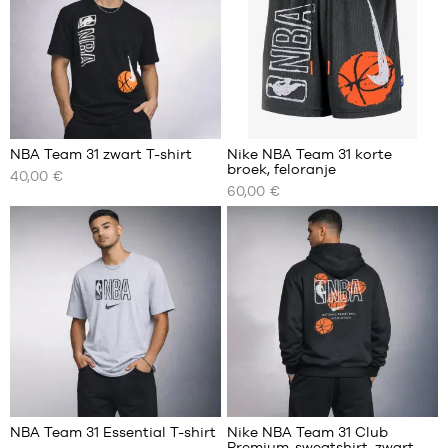
6
NBA Team 31 zwart T-shirt
Nike NBA Team 31 korte
broek, feloranje
40,00 €
ONZE
ONZE
60,00 €
BESCHIKBARE
BESCHIKBARE
MATEN
MATEN
XS
XS
S
S
M
M
L
L
XL
XL
XXL
XXL
NBA Team 31 Essential T-shirt
Nike NBA Team 31 Club
Premium-sweatshirt, zwart