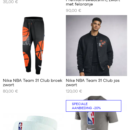
35,00 €
ONZE
ONZE
met feloranje
BESCHIKBARE
BESCHIKBARE
90,00 €
MATEN
MATEN
S
XS
M
S
L
M
XL
L
XXL
XL
XXL
Nike NBA Team 31 Club broek
Nike NBA Team 31 Club jas
zwart
zwart
ONZE
ONZE
80,00 €
120,00 €
BESCHIKBARE
BESCHIKBARE
MATEN
MATEN
SPECIALE
S
S
AANBIEDING
-20%
M
M
L
L
XL
XL