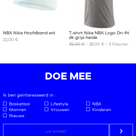
XXL
XXL
2
24
NBA Nike Hoofdband wit
T-shirt Nike NBA Logo Dri-fit
dk grijs heide
22,00 €
ONZE
ONZE
35,00 €
28,00 €
3
Kleuren
BESCHIKBARE
BESCHIKBARE
MATEN
MATEN
Eén
S
maat
XXL
DOE MEE
Ik ben geïnteresseerd in :
Basketbal
Lifestyle
NBA
Mannen
Vrouwen
Kinderen
Nieuws