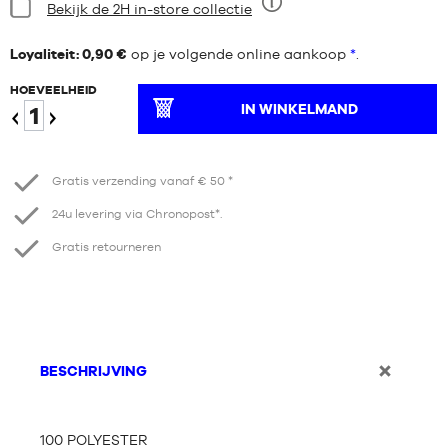
Staat:
Bekijk de 2H in-store collectie
Negen
Loyaliteit: 0,90 €
op je volgende online aankoop
*
.
HOEVEELHEID
IN WINKELMAND
Verminder
Verhogen
Gratis verzending vanaf € 50 *
24u levering via Chronopost*.
Gratis retourneren
BESCHRIJVING
100 POLYESTER