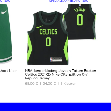
NG
-50%
SPECIALE AANBIEDING
-50%
XL -
kind
-
1,65
m
tot
1,80
m
38
hort Klein
NBA-kinderkleding Jayson Tatum Boston
Celtics 2024/25 Nike City Edition 0-7
Replica Jersey
ONZE
68,00 €
34,00 €
3
Kleuren
BESCHIKBARE
MATEN
5-6
jaar
/