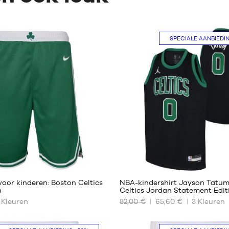
SPECIALE AANBIEDI
117
38
oor kinderen: Boston Celtics
NBA-kindershirt Jayson Tatu
n
Celtics Jordan Statement Edit
Kleuren
82,00 €
65,60 €
3
Kleuren
ONZE
RE
BESCHIKBARE
MATEN