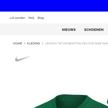
Lid worden
FAQ
Blog
NIEUWS
SCHOENEN
U
HOME
/
KLEDING
/
JAYSON TATUM BOSTON CELTICS NIKE NAA
BEVINDT
ZICH
Nike
HIER
: