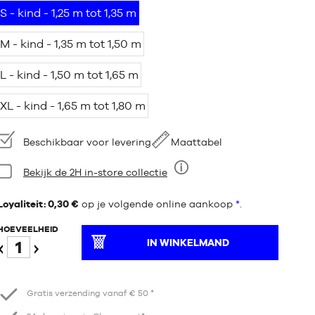
S - kind - 1,25 m tot 1,35 m
M - kind - 1,35 m tot 1,50 m
L - kind - 1,50 m tot 1,65 m
XL - kind - 1,65 m tot 1,80 m
Beschikbaarheid:
Beschikbaar voor levering
Maattabel
Staat:
Bekijk de 2H in-store collectie
Negen
Loyaliteit: 0,30 €
op je volgende online aankoop
*
.
HOEVEELHEID
IN WINKELMAND
Verminder
Verhogen
Gratis verzending vanaf € 50 *