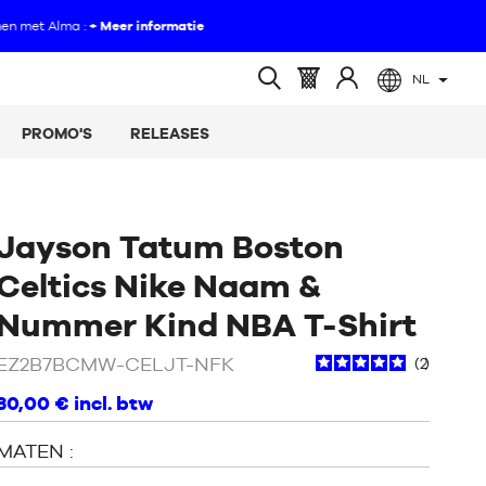
NL
(leeg)
Mandje
Log
Open
:
in
zoeken
PROMO'S
RELEASES
op
Jayson Tatum Boston
Celtics Nike Naam &
/
Gr
Nummer Kind NBA T-Shirt
EZ2B7BCMW-CELJT-NFK
2
30,00 €
incl. btw
MATEN :