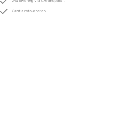
24u levering via Chronopost*.
Gratis retourneren