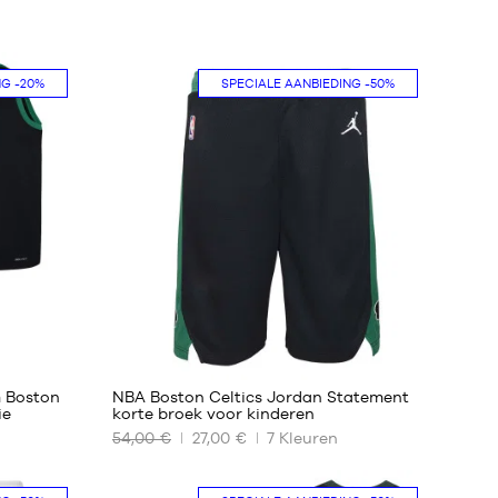
NG
-20%
SPECIALE AANBIEDING
-50%
117
m Boston
NBA Boston Celtics Jordan Statement
ie
korte broek voor kinderen
54,00 €
27,00 €
7
Kleuren
ONZE
BESCHIKBARE
MATEN