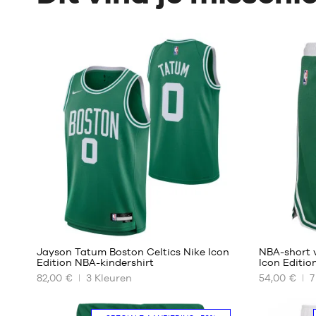
38
Jayson Tatum Boston Celtics Nike Icon
NBA-short v
Edition NBA-kindershirt
Icon Editio
82,00 €
3
Kleuren
54,00 €
7
ONZE
ONZE
BESCHIKBARE
BESCHIKBA
MATEN
MATEN