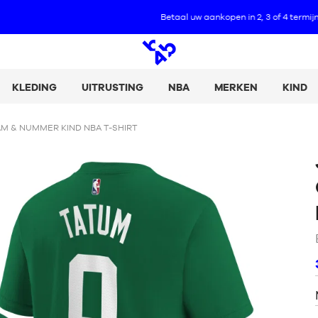
Betaal uw aankopen in 2, 3 of 4 termijnen met Alma :
+ Meer informatie
Open
zoeken
KLEDING
UITRUSTING
NBA
MERKEN
KIND
M & NUMMER KIND NBA T-SHIRT