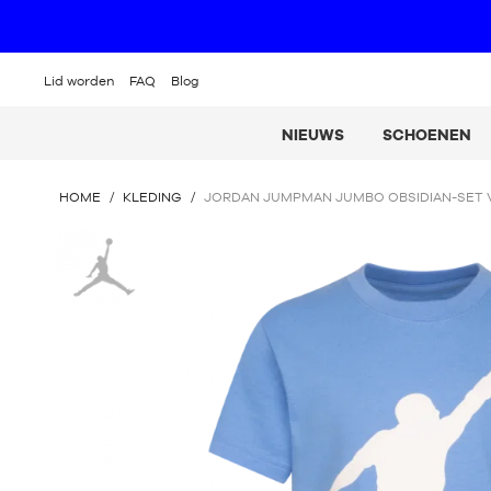
Lid worden
FAQ
Blog
NIEUWS
SCHOENEN
U
HOME
/
KLEDING
/
JORDAN JUMPMAN JUMBO OBSIDIAN-SET 
BEVINDT
ZICH
Jordan
HIER
: