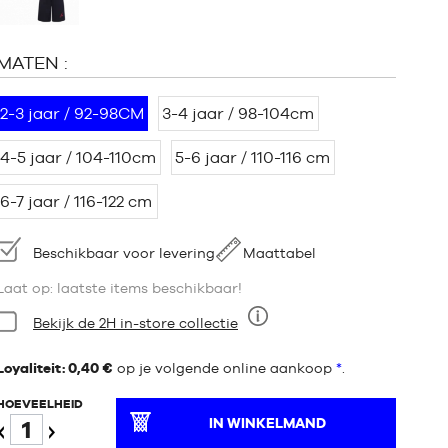
MATEN :
2-3 jaar / 92-98CM
3-4 jaar / 98-104cm
4-5 jaar / 104-110cm
5-6 jaar / 110-116 cm
6-7 jaar / 116-122 cm
Beschikbaarheid:
Beschikbaar voor levering
Maattabel
Laat op: laatste items beschikbaar!
Staat:
Bekijk de 2H in-store collectie
Negen
Loyaliteit: 0,40 €
op je volgende online aankoop
*
.
HOEVEELHEID
IN WINKELMAND