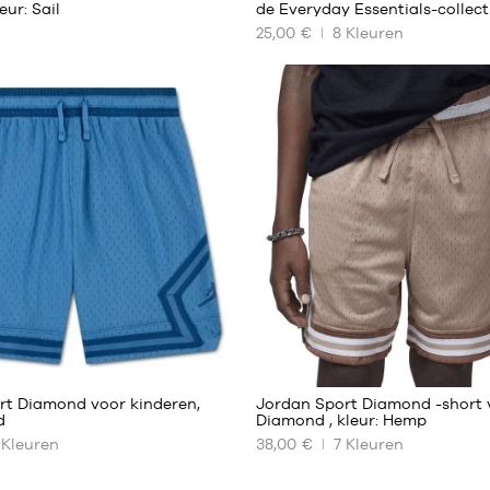
eur: Sail
de Everyday Essentials-collect
25,00 €
8
Kleuren
ONZE
RE
BESCHIKBARE
MATEN
7 -
9
jaar
9 -
11
jaar
5
5
rt Diamond voor kinderen,
Jordan Sport Diamond -short 
d
Diamond , kleur: Hemp
Kleuren
38,00 €
7
Kleuren
ONZE
RE
BESCHIKBARE