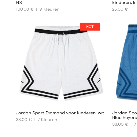
GS
kinderen, kl
100,00 €
9
Kleuren
25,00 €
ONZE
ONZE
BESCHIKBARE
BESCHIKBA
MATEN
MATEN
HOT
36
8 -
10
36.5
jaar
37.5
10 -
38
12
38.5
jaar
39
12 -
13
40
jaar
13 -
15
jaar
5
Jordan Sport Diamond voor kinderen, wit
Jordan Spo
Blue Beyon
38,00 €
7
Kleuren
38,00 €
7
ONZE
ONZE
BESCHIKBARE
BESCHIKBA