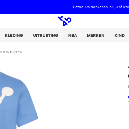
Betaal uw aankopen in 2, 3 of 4 termijnen met Alma :
+ Meer informatie
Open
zoeken
KLEDING
UITRUSTING
NBA
MERKEN
KIND
VOOR BABY'S