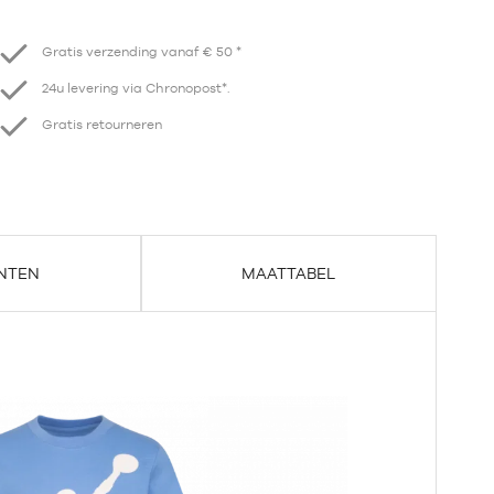
Verminder
Verhogen
Gratis verzending vanaf € 50 *
24u levering via Chronopost*.
Gratis retourneren
NTEN
MAATTABEL