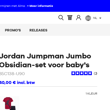
NL
(leeg)
Mandje
Log
Open
:
in
zoeken
PROMO'S
RELEASES
op
Jordan Jumpman Jumbo
/
Bla
Obsidian-set voor baby's
85C138-U90
2
40,00 €
incl. btw
ANDERE
1
KLEUR
KLEUREN
: