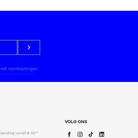
MATEN
8 -
10
jaar
10 -
12
jaar
12 -
13
jaar
13 -
rief, aanbiedingen
15
ns zijn bestemd
jaar
llers, die
 ervan. Het e-
iële prospectie,
ebruikers
 aangepast aan
te maken,
erming van
VOLG ONS
stemming met de
nr. 78-17 van 6
rzending vanaf € 50 *
ctificatie,