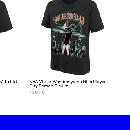
XS
S
M
L
XL
XXL
 T-shirt
NBA Victor Wembanyama Nike Player
City Edition T-shirt
45,00 €
ONZE
BESCHIKBARE
MATEN
S
M
L