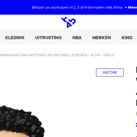
Betaal uw aankopen in 2, 3 of 4 termijnen met Alma :
+ Meer informatie
Open
zoeken
KLEDING
UITRUSTING
NBA
MERKEN
KIND
MBANYAMA SAN ANTONIO SPURS NBA LEGENDS - 9 CM - GRIJS
INSTORE