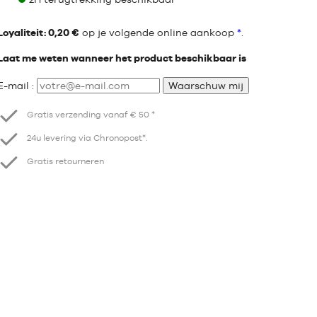
Loyaliteit: 0,20 €
op je volgende online aankoop
*
.
Laat me weten wanneer het product beschikbaar is
E-mail :
Waarschuw mij
Gratis verzending vanaf € 50 *
24u levering via Chronopost*.
Gratis retourneren