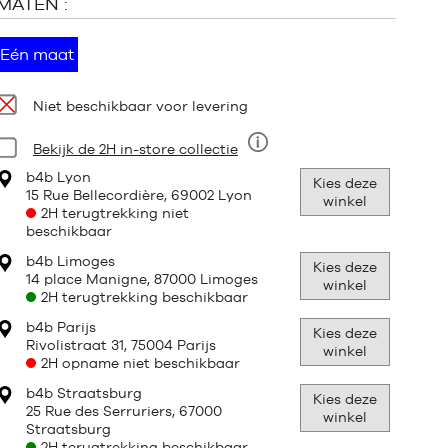
MATEN :
Eén maat
Beschikbaarheid:
Niet beschikbaar voor levering
Staat:
Bekijk de 2H in-store collectie
Negen
b4b Lyon
Kies deze
15 Rue Bellecordière, 69002 Lyon
winkel
2H terugtrekking niet
beschikbaar
b4b Limoges
Kies deze
14 place Manigne, 87000 Limoges
winkel
2H terugtrekking beschikbaar
b4b Parijs
Kies deze
Rivolistraat 31, 75004 Parijs
winkel
2H opname niet beschikbaar
b4b Straatsburg
Kies deze
25 Rue des Serruriers, 67000
winkel
Straatsburg
2H terugtrekking beschikbaar