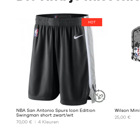
HOT
22
NBA San Antonio Spurs Icon Edition
Wilson Min
DUURZAAM
Swingman short zwart/wit
ARTIKEL
25,00 €
70,00 €
4
Kleuren
ONZE
ONZE
BESCHIKBARE
BESCHIKBA
MATEN
MATEN