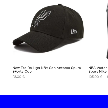
S
Eén
maat
M
L
XL
New Era De Liga NBA San Antonio Spurs
NBA Victo
9Forty Cap
Spurs Nike 
28,00 €
105,00 €
ONZE
ONZE
BESCHIKBARE
BESCHIKBA
MATEN
MATEN
Eén
XS
maat
S
M