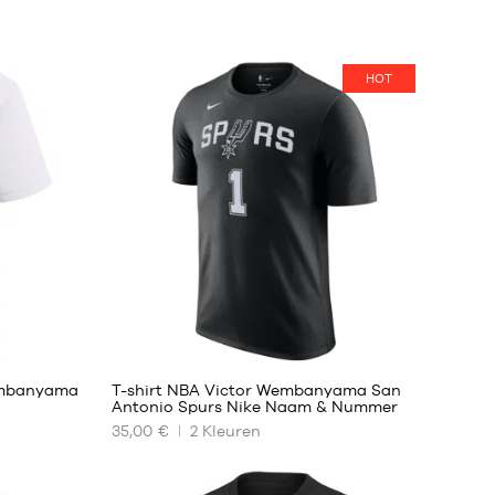
HOT
13
embanyama
T-shirt NBA Victor Wembanyama San
Antonio Spurs Nike Naam & Nummer
35,00 €
2
Kleuren
ONZE
BESCHIKBARE
MATEN