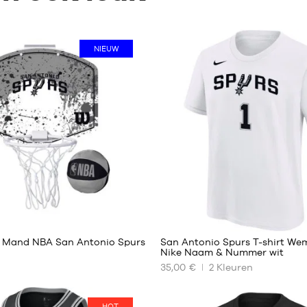
NIEUW
3
13
i Mand NBA San Antonio Spurs
San Antonio Spurs T-shirt W
Nike Naam & Nummer wit
35,00 €
2
Kleuren
ONZE
RE
BESCHIKBARE
MATEN
HOT