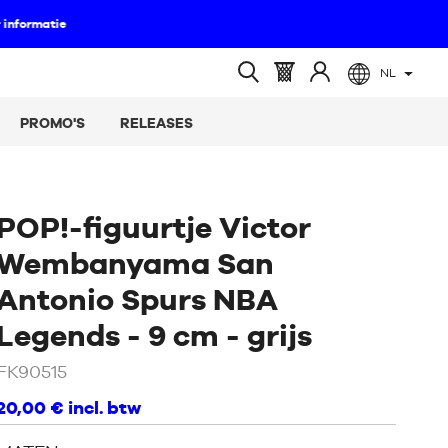
NL
(leeg)
Mandje
Log
Open
:
in
zoeken
PROMO'S
RELEASES
op
POP!-figuurtje Victor
Wembanyama San
Antonio Spurs NBA
/
Grijs
Legends - 9 cm - grijs
FK90515
20,00 €
incl. btw