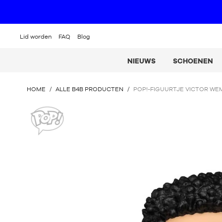
Lid worden
FAQ
Blog
NIEUWS
SCHOENEN
U
HOME
/
ALLE B4B PRODUCTEN
/
POP!-FIGUURTJE VICTOR WE
BEVINDT
ZICH
POP!
HIER
: