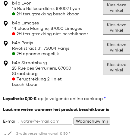
b4b Lyon
Kies deze
15 Rue Bellecordière, 69002 Lyon
winkel
2H terugtrekking beschikbaar
b4b Limoges
Kies deze
14 place Manigne, 87000 Limoges
winkel
2H terugtrekking niet beschikbaar
b4b Parijs
Kies deze
Rivolistraat 31, 75004 Parijs
winkel
2H opname mogelijk
b4b Straatsburg
Kies deze
25 Rue des Serruriers, 67000
winkel
Straatsburg
Terugtrekking 2H niet
beschikbaar
Loyaliteit: 0,10 €
op je volgende online aankoop
*
.
Laat me weten wanneer het product beschikbaar is
E-mail :
Waarschuw mij
Gratis verzending vanaf € 50 *