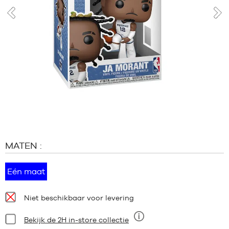
MERKEN
PROMO'S
voor
vol
KIND
RELEASES
PROMO'S
RELEASES
NL
Lid
worden
MATEN :
FAQ
Blog
Eén maat
Beschikbaarheid:
Niet beschikbaar voor levering
Staat:
Bekijk de 2H in-store collectie
Negen