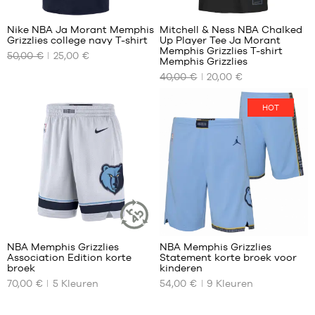
XL -
kind
Nike NBA Ja Morant Memphis
Mitchell & Ness NBA Chalked
-
Grizzlies college navy T-shirt
Up Player Tee Ja Morant
ONZE
ONZE
1,65
Memphis Grizzlies T-shirt
50,00 €
25,00 €
BESCHIKBARE
BESCHIKBARE
m
Memphis Grizzlies
MATEN
MATEN
tot
40,00 €
20,00 €
1,80
M
S -
m
HOT
kind
L
-
XL
1,25
m
tot
1,35
m
M -
kind
34
49
-
1,35
NBA Memphis Grizzlies
NBA Memphis Grizzlies
DUURZAAM
m
Association Edition korte
Statement korte broek voor
ARTIKEL
ONZE
ONZE
tot
broek
kinderen
BESCHIKBARE
BESCHIKBARE
1,50
70,00 €
5
Kleuren
54,00 €
9
Kleuren
MATEN
MATEN
m
L -
S
S -