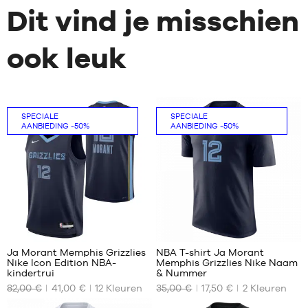
Dit vind je misschien
ook leuk
SPECIALE
SPECIALE
AANBIEDING
-50%
AANBIEDING
-50%
85
7
Ja Morant Memphis Grizzlies
NBA T-shirt Ja Morant
Nike Icon Edition NBA-
Memphis Grizzlies Nike Naam
ONZE
ONZE
kindertrui
& Nummer
BESCHIKBARE
BESCHIKBARE
82,00 €
41,00 €
12
Kleuren
35,00 €
17,50 €
2
Kleuren
MATEN
MATEN