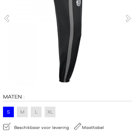
MERKEN
PROMO'S
KIND
prev
nex
RELEASES
PROMO'S
RELEASES
NL
Lid
worden
FAQ
MATEN :
Blog
S
M
L
XL
Beschikbaarheid:
Beschikbaar voor levering
Maattabel