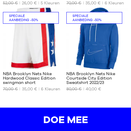
52,00 €
26,00 €
5
Kleuren
70,00 €
35,00 €
6
Kleuren
MATEN
MATEN
XL -
S
SPECIALE
SPECIALE
AANBIEDING
-50%
AANBIEDING
-50%
kind
-
1,65
m
tot
1,80
m
80
3
NBA Brooklyn Nets Nike
NBA Brooklyn Nets Nike
Hardwood Classic Edition
Courtside City Edition
ONZE
ONZE
swingman short
Sweatshirt 2022/23
BESCHIKBARE
BESCHIKBARE
70,00 €
35,00 €
6
Kleuren
80,00 €
40,00 €
MATEN
MATEN
S
S
DOE MEE