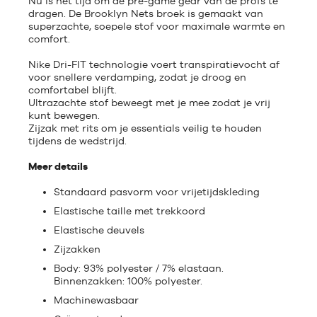
Nu is het tijd om de pre-game gear van de profs te
dragen. De Brooklyn Nets broek is gemaakt van
superzachte, soepele stof voor maximale warmte en
comfort.
Nike Dri-FIT technologie voert transpiratievocht af
voor snellere verdamping, zodat je droog en
comfortabel blijft.
Ultrazachte stof beweegt met je mee zodat je vrij
kunt bewegen.
Zijzak met rits om je essentials veilig te houden
tijdens de wedstrijd.
Meer details
Standaard pasvorm voor vrijetijdskleding
Elastische taille met trekkoord
Elastische deuvels
Zijzakken
Body: 93% polyester / 7% elastaan.
Binnenzakken: 100% polyester.
Machinewasbaar