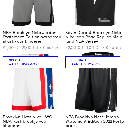
cm
XL
5-6
jaar
/
86
67
110-
120
NBA Brooklyn Nets Jordan
Kevin Durant Brooklyn Nets
cm
Statement Edition swingman
Nike Icon Road Replica Klein
ONZE
ONZE
short voor kinderen
Kind NBA Jersey
BESCHIKBARE
BESCHIKBARE
42,00 €
21,00 €
5
Kleuren
42,00 €
21,00 €
5
Kleuren
MATEN
MATEN
XL -
4-5
SPECIALE
SPECIALE
AANBIEDING
-50%
AANBIEDING
-50%
kind
jaar /
-
104-
1,65
110cm
m
5-6
tot
jaar
1,80
/
m
110-
116
71
80
cm
Brooklyn Nets Nike HWC
NBA Brooklyn Nets Jordan
NBA-kort broekje voor
Statement Edition 2022 korte
ONZE
ONZE
kinderen
broek
BESCHIKBARE
BESCHIKBARE