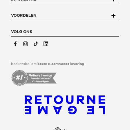
rue de Hochfelden, 67200 Strasbourg of het
formulier
"Contact Klantenservice
" invullen.
Voor meer informatie,
klik hier
. Basket4Ballers informeert de
VOORDELEN
gebruiker dat hij tijdens zijn leven richtlijnen kan definiëren
met betrekking tot het bewaren, het verwijderen en het
communiceren van zijn persoonlijke gegevens na zijn
VOLG ONS
overlijden. Voor meer informatie,
klik hier
.
Facebook
Instagram
TikTok
LinkedIn
basket4ballers
beste e-commerce levering