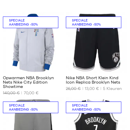
SPECIALE
SPECIALE
AANBIEDING
-50%
AANBIEDING
-50%
3
71
Opwarmen NBA Brooklyn
Nike NBA Short Klein Kind
Nets Nike City Edition
Icon Replica Brooklyn Nets
ONZE
ONZE
Showtime
26,00 €
13,00 €
5
Kleuren
BESCHIKBARE
BESCHIKBARE
140,00 €
70,00 €
MATEN
MATEN
XS
4
SPECIALE
SPECIALE
AANBIEDING
-50%
AANBIEDING
-50%
jaar
S
/
M
100-
L
110