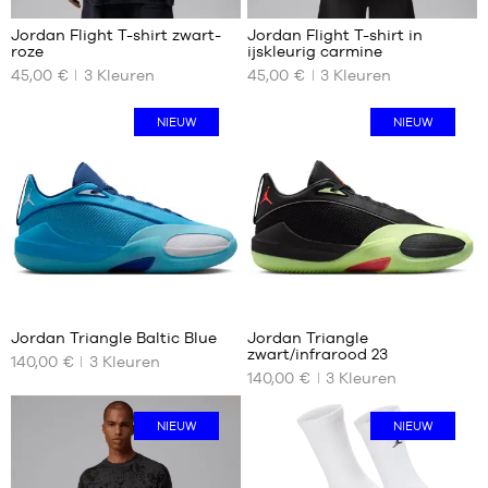
Jordan Flight T-shirt zwart-
Jordan Flight T-shirt in
roze
ijskleurig carmine
ONZE
ONZE
45,00 €
3
Kleuren
45,00 €
3
Kleuren
BESCHIKBARE
BESCHIKBARE
MATEN
MATEN
NIEUW
NIEUW
XS
XS
S
M
M
L
L
XL
XL
XXL
XXL
Jordan Triangle Baltic Blue
Jordan Triangle
zwart/infrarood 23
140,00 €
3
Kleuren
ONZE
ONZE
140,00 €
3
Kleuren
BESCHIKBARE
BESCHIKBARE
MATEN
MATEN
NIEUW
NIEUW
40.5
40.5
41
41