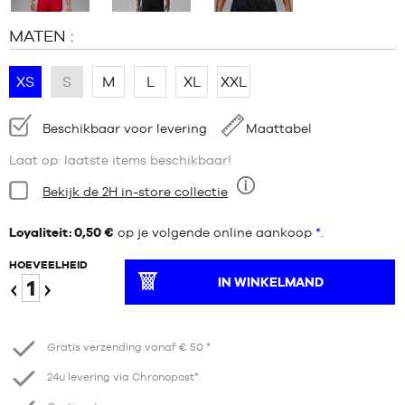
MATEN :
XS
S
M
L
XL
XXL
Beschikbaarheid:
Beschikbaar voor levering
Maattabel
Laat op: laatste items beschikbaar!
Staat:
Bekijk de 2H in-store collectie
Negen
Loyaliteit: 0,50 €
op je volgende online aankoop
*
.
HOEVEELHEID
IN WINKELMAND
Verminder
Verhogen
Gratis verzending vanaf € 50 *
24u levering via Chronopost*.