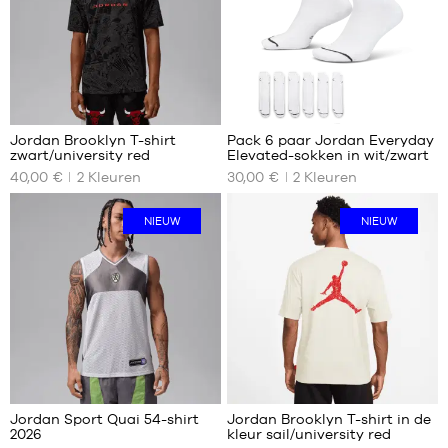
42
42
42.5
42.5
43
43
44
44
44.5
44.5
45
45
Jordan Brooklyn T-shirt
Pack 6 paar Jordan Everyday
45.5
45.5
zwart/university red
Elevated-sokken in wit/zwart
ONZE
ONZE
46
46
40,00 €
2
Kleuren
30,00 €
2
Kleuren
BESCHIKBARE
BESCHIKBARE
47
47
MATEN
MATEN
47.5
47.5
NIEUW
NIEUW
48.5
XS
38
S
42
M
46
L
50
XL
XXL
Jordan Sport Quai 54-shirt
Jordan Brooklyn T-shirt in de
2026
kleur sail/university red
ONZE
ONZE