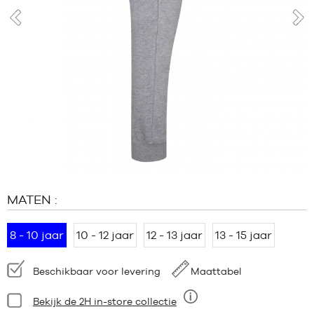
MERKEN
PROMO'S
voor
vol
KIND
RELEASES
PROMO'S
RELEASES
NL
Lid
worden
MATEN :
FAQ
Blog
8 - 10 jaar
10 - 12 jaar
12 - 13 jaar
13 - 15 jaar
Beschikbaarheid:
Beschikbaar voor levering
Maattabel
Staat:
Bekijk de 2H in-store collectie
Negen