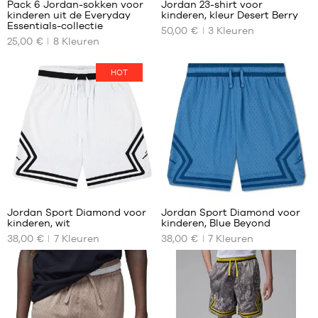
Pack 6 Jordan-sokken voor
Jordan 23-shirt voor
15
kinderen uit de Everyday
kinderen, kleur Desert Berry
ONZE
ONZE
jaar
Essentials-collectie
50,00 €
3
Kleuren
BESCHIKBARE
BESCHIKBARE
25,00 €
8
Kleuren
MATEN
MATEN
7 -
8 -
HOT
9
10
jaar
jaar
9 -
10 -
11
12
jaar
jaar
12 -
13
jaar
5
5
13 -
15
Jordan Sport Diamond voor
Jordan Sport Diamond voor
jaar
kinderen, wit
kinderen, Blue Beyond
ONZE
ONZE
38,00 €
7
Kleuren
38,00 €
7
Kleuren
BESCHIKBARE
BESCHIKBARE
MATEN
MATEN
8 -
8 -
10
10
jaar
jaar