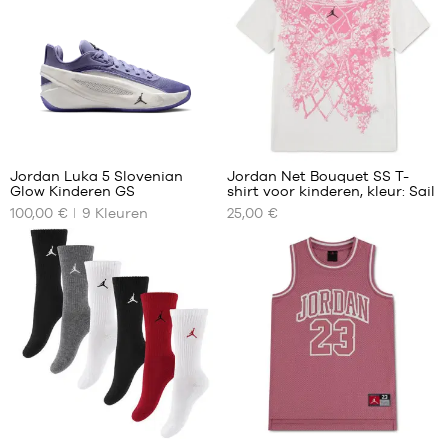
1
Jordan Luka 5 Slovenian
Jordan Net Bouquet SS T-
Glow Kinderen GS
shirt voor kinderen, kleur: Sail
ONZE
ONZE
100,00 €
9
Kleuren
25,00 €
BESCHIKBARE
BESCHIKBARE
MATEN
MATEN
36
8 -
10
36.5
jaar
37.5
10 -
38
12
38.5
jaar
39
12 -
13
40
1
1
jaar
13 -