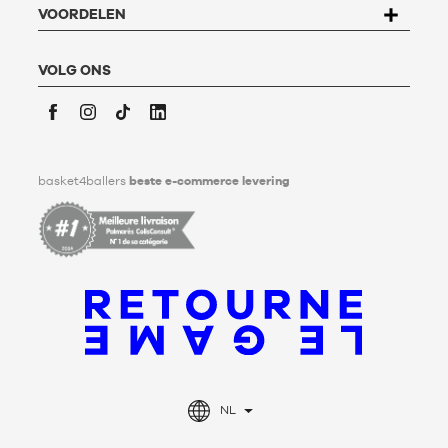
Voor meer informatie,
klik hier
. Basket4Ballers informeert de
VOORDELEN
gebruiker dat hij tijdens zijn leven richtlijnen kan definiëren
met betrekking tot het bewaren, het verwijderen en het
communiceren van zijn persoonlijke gegevens na zijn
VOLG ONS
overlijden. Voor meer informatie,
klik hier
.
Facebook
Instagram
TikTok
LinkedIn
basket4ballers
beste e-commerce levering
NL