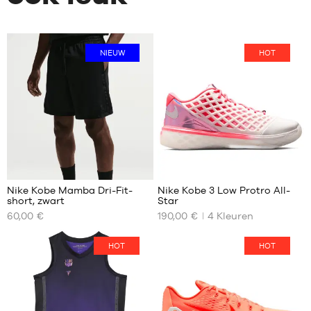
NIEUW
HOT
Nike Kobe Mamba Dri-Fit-
Nike Kobe 3 Low Protro All-
short, zwart
Star
ONZE
ONZE
60,00 €
190,00 €
4
Kleuren
BESCHIKBARE
BESCHIKBARE
MATEN
MATEN
HOT
HOT
S
40.5
M
41
L
42
XL
42.5