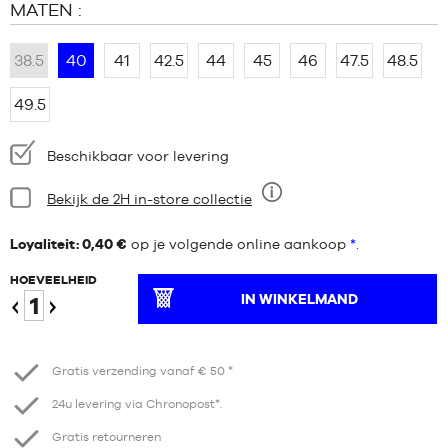
MATEN :
38.5
40
41
42.5
44
45
46
47.5
48.5
49.5
Beschikbaarheid:
Beschikbaar voor levering
Staat:
Bekijk de 2H in-store collectie
Negen
Loyaliteit: 0,40 €
op je volgende online aankoop
*
.
HOEVEELHEID
IN WINKELMAND
Verminder
Verhogen
Gratis verzending vanaf € 50 *
24u levering via Chronopost*.
Gratis retourneren