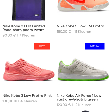
XXL
43
44
44.5
95
53
45
Nike Kobe x FCB Limited
Nike Kobe 9 Low EM Protro
45.5
Road-shirt, paars-zwart
180,00 €
11
Kleuren
ONZE
ONZE
90,00 €
7
Kleuren
BESCHIKBARE
BESCHIKBARE
MATEN
MATEN
HOT
NIEUW
XS
35.5
S
36
M
36.5
L
37.5
XL
38.5
39
40
44
40.5
Nike Kobe 3 Low Protro Pink
Nike Kobe Air Force 1 Low
41
vast grey/electric green
190,00 €
4
Kleuren
ONZE
ONZE
42
120,00 €
12
Kleuren
BESCHIKBARE
BESCHIKBARE
42.5
MATEN
MATEN