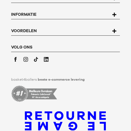
recht op toegang, rectificatie, betwisting en verwijdering van
alle gegevens die op u betrekking hebben. Om dit recht uit te
INFORMATIE
oefenen, kan de gebruiker schrijven naar Basket4Ballers, 104
rue de Hochfelden, 67200 Strasbourg of het
formulier
"Contact Klantenservice
" invullen.
Voor meer informatie,
klik hier
. Basket4Ballers informeert de
VOORDELEN
gebruiker dat hij tijdens zijn leven richtlijnen kan definiëren
met betrekking tot het bewaren, het verwijderen en het
communiceren van zijn persoonlijke gegevens na zijn
VOLG ONS
overlijden. Voor meer informatie,
klik hier
.
Facebook
Instagram
TikTok
LinkedIn
basket4ballers
beste e-commerce levering