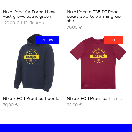
44
Nike Kobe Air Force 1 Low
Nike Kobe x FCB DF Road
44.5
vast grey/electric green
paars-zwarte warming-up-
ONZE
ONZE
45
shirt
120,00 €
12
Kleuren
BESCHIKBARE
BESCHIKBARE
45.5
70,00 €
MATEN
MATEN
40
S
NIEUW
HOT
40.5
M
41
L
42
XL
42.5
XXL
43
44
44.5
45
Nike x FCB Practice-hoodie
Nike x FCB Practice T-shirt
45.5
70,00 €
35,00 €
ONZE
ONZE
46
BESCHIKBARE
BESCHIKBARE
47
MATEN
MATEN
47.5
S
S
48.5