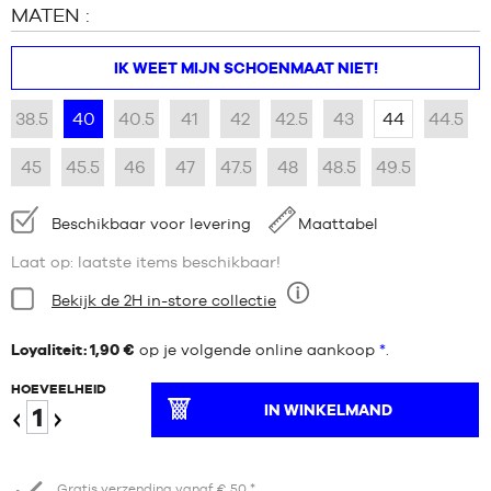
MATEN :
IK WEET MIJN SCHOENMAAT NIET!
38.5
40
40.5
41
42
42.5
43
44
44.5
45
45.5
46
47
47.5
48
48.5
49.5
Beschikbaarheid:
Beschikbaar voor levering
Maattabel
Laat op: laatste items beschikbaar!
Staat:
Bekijk de 2H in-store collectie
Negen
Loyaliteit: 1,90 €
op je volgende online aankoop
*
.
HOEVEELHEID
IN WINKELMAND
Verminder
Verhogen
Gratis verzending vanaf € 50 *