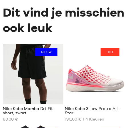
Dit vind je misschien
ook leuk
NIEUW
HOT
Nike Kobe Mamba Dri-Fit-
Nike Kobe 3 Low Protro All-
short, zwart
Star
ONZE
ONZE
60,00 €
190,00 €
4
Kleuren
BESCHIKBARE
BESCHIKBARE
MATEN
MATEN