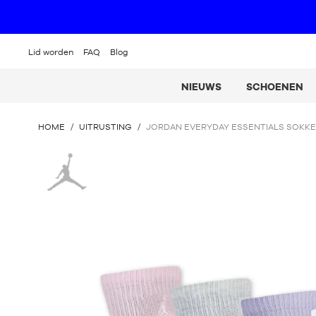
Lid worden
FAQ
Blog
NIEUWS
SCHOENEN
U
HOME
/
UITRUSTING
/
JORDAN EVERYDAY ESSENTIALS SOKKEN
BEVINDT
ZICH
Jordan
HIER
: