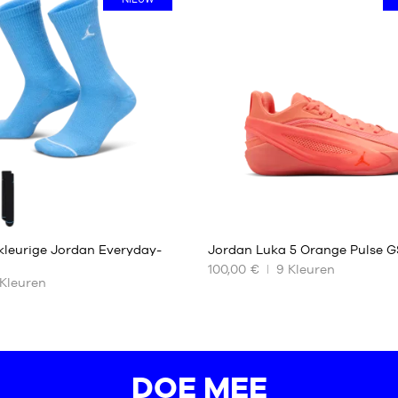
38
42
46
50
1
kleurige Jordan Everyday-
Jordan Luka 5 Orange Pulse G
100,00 €
9
Kleuren
Kleuren
ONZE
RE
BESCHIKBARE
MATEN
35.5
36
DOE MEE
36.5