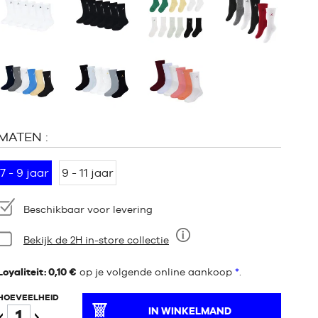
:
MATEN :
7 - 9 jaar
9 - 11 jaar
Beschikbaarheid:
Beschikbaar voor levering
Staat:
Bekijk de 2H in-store collectie
Negen
Loyaliteit: 0,10 €
op je volgende online aankoop
*
.
HOEVEELHEID
IN WINKELMAND