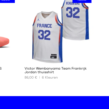
42
46
50
48
S
Victor Wembanyama Team Frankrijk
Jordan thuisshirt
86,00 €
6
Kleuren
ONZE
BESCHIKBARE
MATEN
L -
kind
-