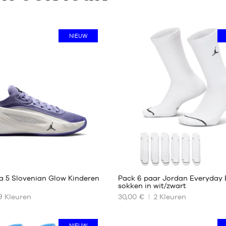
NIEUW
1
a 5 Slovenian Glow Kinderen
Pack 6 paar Jordan Everyday 
sokken in wit/zwart
9
Kleuren
30,00 €
2
Kleuren
ONZE
RE
BESCHIKBARE
MATEN
NIEUW