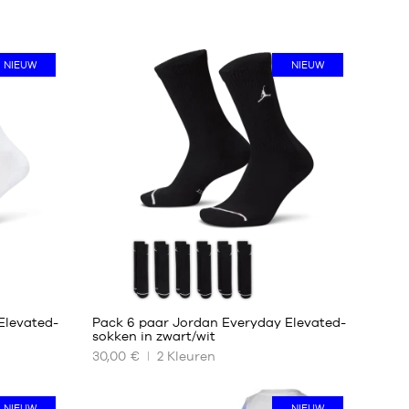
NIEUW
NIEUW
Elevated-
Pack 6 paar Jordan Everyday Elevated-
sokken in zwart/wit
30,00 €
2
Kleuren
ONZE
BESCHIKBARE
MATEN
NIEUW
NIEUW