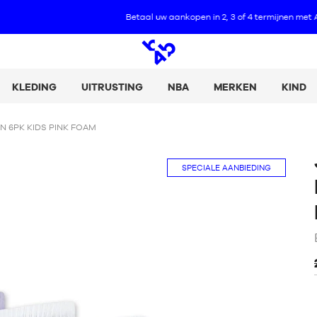
Betaal uw aankopen in 2, 3 of 4 termijnen met Alma :
+ Meer informatie
Open
zoeken
KLEDING
UITRUSTING
NBA
MERKEN
KIND
 6PK KIDS PINK FOAM
SPECIALE AANBIEDING