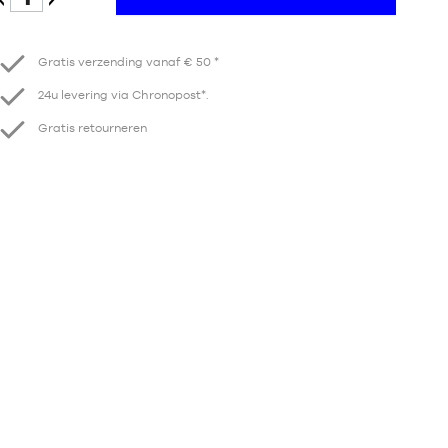
Verminder
Verhogen
Gratis verzending vanaf € 50 *
24u levering via Chronopost*.
Gratis retourneren