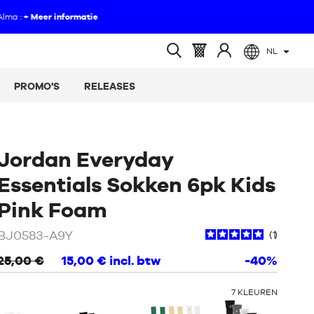
NL
(leeg)
Mandje
Log
Open
:
in
zoeken
PROMO'S
RELEASES
op
Jordan Everyday
Essentials Sokken 6pk Kids
/
Roos
Pink Foam
BJ0583-A9Y
1
25,00 €
15,00 €
incl. btw
-40%
ANDERE
7
KLEUREN
KLEUREN