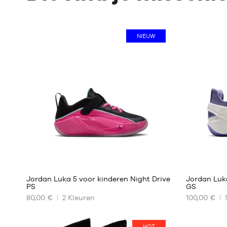
NIEUW
Jordan Luka 5 voor kinderen Night Drive
Jordan Luk
PS
GS
80,00 €
2
Kleuren
100,00 €
ONZE
ONZE
BESCHIKBARE
BESCHIKBA
MATEN
MATEN
HOT