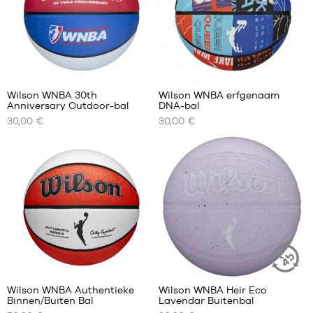
1
Wilson WNBA 30th
Wilson WNBA erfgenaam
Anniversary Outdoor-bal
DNA-bal
ONZE
ONZE
30,00 €
30,00 €
BESCHIKBARE
BESCHIKBARE
MATEN
MATEN
maat
maat
6
6
3
Wilson WNBA Authentieke
Wilson WNBA Heir Eco
DUURZAA
Binnen/Buiten Bal
Lavendar Buitenbal
ARTIKEL
ONZE
ONZE