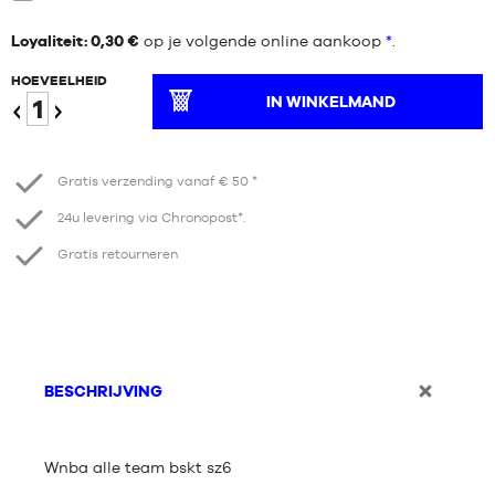
Negen
Loyaliteit: 0,30 €
op je volgende online aankoop
*
.
HOEVEELHEID
IN WINKELMAND
Verminder
Verhogen
Gratis verzending vanaf € 50 *
24u levering via Chronopost*.
Gratis retourneren
BESCHRIJVING
Wnba alle team bskt sz6