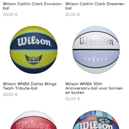
Wilson Caitlin Clark Envision-
Wilson Caitlin Clark Dreamer-
bal
bal
ONZE
ONZE
30,00 €
25,00 €
BESCHIKBARE
BESCHIKBARE
MATEN
MATEN
maat
maat
5
5
maat
maat
6
6
Wilson WNBA Dallas Wings
Wilson WNBA 30th
Team Tribute-bal
Anniversary-bal voor binnen
ONZE
ONZE
en buiten
30,00 €
BESCHIKBARE
BESCHIKBARE
50,00 €
MATEN
MATEN
maat
maat
6
6