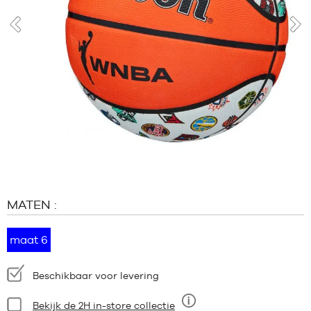
MERKEN
PROMO'S
KIND
voor
vol
RELEASES
PROMO'S
RELEASES
NL
Lid
worden
FAQ
MATEN :
Blog
maat 6
Beschikbaarheid:
Beschikbaar voor levering
Staat:
Bekijk de 2H in-store collectie