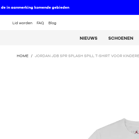
Lid worden
FAQ
Blog
NIEUWS
SCHOENEN
U
HOME
/
JORDAN JDB SPR SPLASH SPILL T-SHIRT VOOR KINDERE
BEVINDT
ZICH
HIER
: