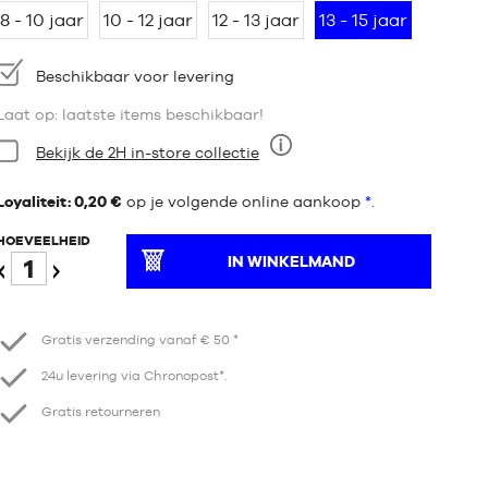
8 - 10 jaar
10 - 12 jaar
12 - 13 jaar
13 - 15 jaar
Beschikbaarheid:
Beschikbaar voor levering
Laat op: laatste items beschikbaar!
Staat:
Bekijk de 2H in-store collectie
Negen
Loyaliteit: 0,20 €
op je volgende online aankoop
*
.
HOEVEELHEID
IN WINKELMAND
Verminder
Verhogen
Gratis verzending vanaf € 50 *
24u levering via Chronopost*.
Gratis retourneren