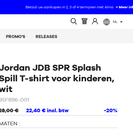
NL
(leeg)
Mandje
Log
Open
:
in
zoeken
PROMO'S
RELEASES
op
Jordan JDB SPR Splash
Spill T-shirt voor kinderen,
/
Wit
wit
95F896-001
28,00 €
22,40 €
incl. btw
-20%
MATEN :