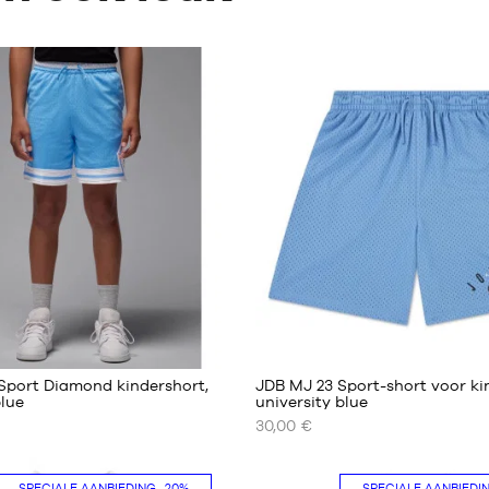
Sport Diamond kindershort,
JDB MJ 23 Sport-short voor ki
blue
university blue
30,00 €
ONZE
RE
BESCHIKBARE
MATEN
SPECIALE AANBIEDING
-20%
SPECIALE AANBIEDI