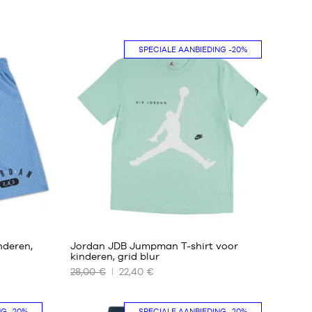
SPECIALE AANBIEDING
-20%
nderen,
Jordan JDB Jumpman T-shirt voor
kinderen, grid blur
28,00 €
22,40 €
ONZE
BESCHIKBARE
MATEN
NG
-20%
SPECIALE AANBIEDING
-20%