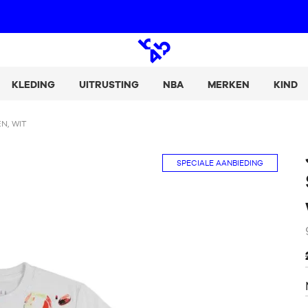
Betaal uw aankopen in 2, 3 of 4 termijnen met Alma :
+ Meer informatie
Open
zoeken
KLEDING
UITRUSTING
NBA
MERKEN
KIND
N, WIT
SPECIALE AANBIEDING