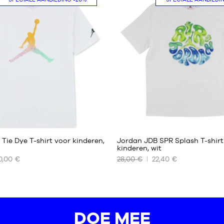
8 -
10
jaar
10 -
12
jaar
12 -
13
jaar
13 -
15
jaar
Tie Dye T-shirt voor kinderen,
Jordan JDB SPR Splash T-shirt
kinderen, wit
0,00 €
28,00 €
22,40 €
ONZE
RE
BESCHIKBARE
MATEN
8 -
10
DOE MEE
jaar