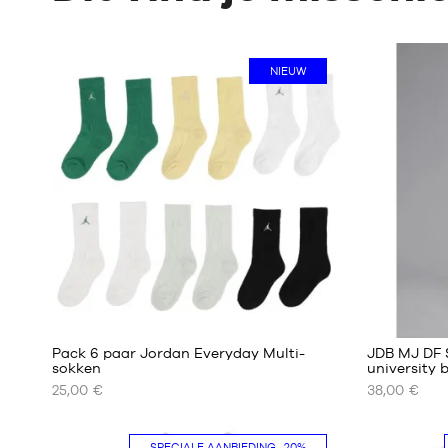
NIEUW
Pack 6 paar Jordan Everyday Multi-
JDB MJ DF 
sokken
university 
25,00 €
38,00 €
ONZE
ONZE
BESCHIKBARE
BESCHIKBA
MATEN
MATEN
SPECIALE AANBIEDING
-20%