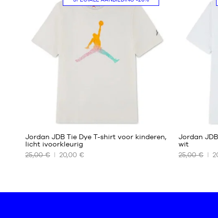
7 -
8 -
9
10
jaar
jaar
9 -
10 -
11
12
jaar
jaar
12 -
13
jaar
13 -
15
jaar
Jordan JDB Tie Dye T-shirt voor kinderen,
Jordan JDB 
licht ivoorkleurig
wit
25,00 €
20,00 €
25,00 €
2
ONZE
ONZE
BESCHIKBARE
BESCHIKBA
MATEN
MATEN
8 -
8 -
10
10
jaar
jaar