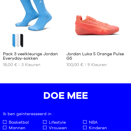
42
38
46
42
50
46
50
1
Pack 3 veelkleurige Jordan
Jordan Luka 5 Orange Pulse
Everyday-sokken
GS
ONZE
ONZE
18,00 €
3
Kleuren
100,00 €
9
Kleuren
BESCHIKBARE
BESCHIKBARE
MATEN
MATEN
38
35.5
42
36
DOE MEE
50
36.5
37.5
38
Ik ben geïnteresseerd in :
38.5
39
Basketbal
Lifestyle
NBA
Mannen
Vrouwen
Kinderen
40