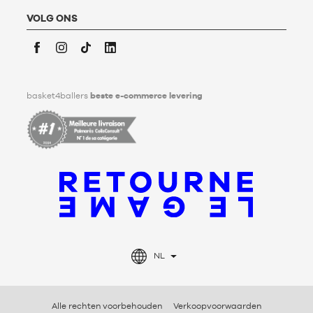
met betrekking tot het bewaren, het verwijderen en het
communiceren van zijn persoonlijke gegevens na zijn
VOLG ONS
overlijden. Voor meer informatie,
klik hier
.
Facebook
Instagram
TikTok
LinkedIn
basket4ballers
beste e-commerce levering
NL
Alle rechten voorbehouden
Verkoopvoorwaarden