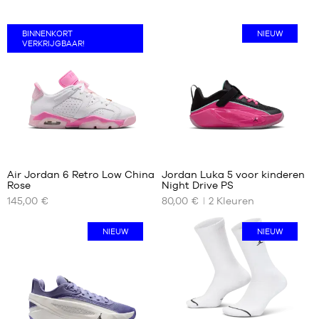
BINNENKORT
NIEUW
VERKRIJGBAAR!
1
Air Jordan 6 Retro Low China
Jordan Luka 5 voor kinderen
Rose
Night Drive PS
ONZE
ONZE
145,00 €
80,00 €
2
Kleuren
BESCHIKBARE
BESCHIKBARE
MATEN
MATEN
NIEUW
NIEUW
36
31.5
36.5
32
37.5
33
38
33.5
38.5
34