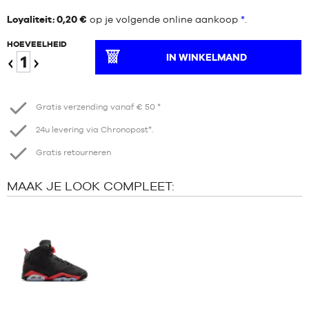
Loyaliteit: 0,20 €
op je volgende online aankoop
*
.
HOEVEELHEID
IN WINKELMAND
Verminder
Verhogen
Gratis verzending vanaf € 50 *
24u levering via Chronopost*.
Gratis retourneren
MAAK JE LOOK COMPLEET: