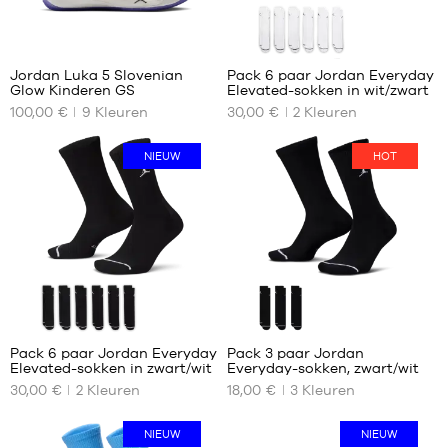
39
35
40
1
Jordan Luka 5 Slovenian
Pack 6 paar Jordan Everyday
Glow Kinderen GS
Elevated-sokken in wit/zwart
ONZE
ONZE
100,00 €
9
Kleuren
30,00 €
2
Kleuren
BESCHIKBARE
BESCHIKBARE
MATEN
MATEN
NIEUW
HOT
36
38
36.5
42
37.5
46
38
50
38.5
39
40
Pack 6 paar Jordan Everyday
Pack 3 paar Jordan
Elevated-sokken in zwart/wit
Everyday-sokken, zwart/wit
ONZE
ONZE
30,00 €
2
Kleuren
18,00 €
3
Kleuren
BESCHIKBARE
BESCHIKBARE
MATEN
MATEN
NIEUW
NIEUW