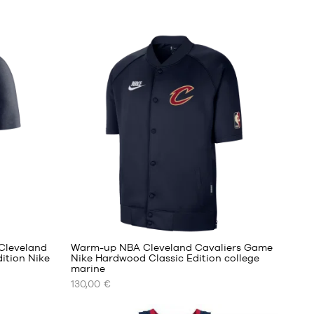
 Cleveland
Warm-up NBA Cleveland Cavaliers Game
ition Nike
Nike Hardwood Classic Edition college
marine
ONZE
130,00 €
BESCHIKBARE
MATEN