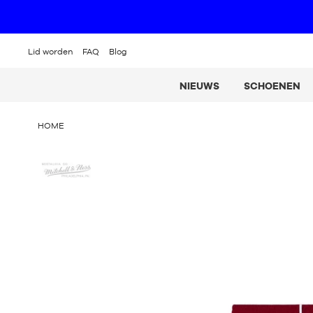
Lid worden
FAQ
Blog
NIEUWS
SCHOENEN
U
HOME
BEVINDT
ZICH
Mitchell
HIER
&
:
Ness