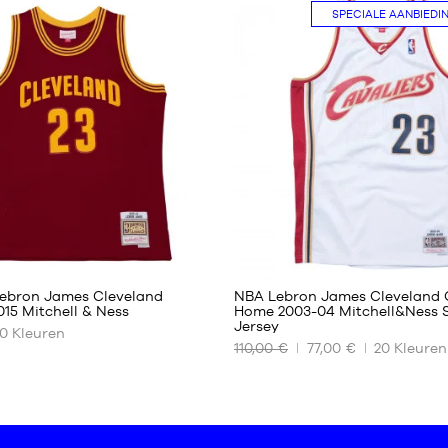
SPECIALE AANBIEDI
XS
S
M
XL
XXL
294
294
Lebron James Cleveland
NBA Lebron James Cleveland 
015 Mitchell & Ness
Home 2003-04 Mitchell&Ness
Jersey
0
Kleuren
ONZE
110,00 €
77,00 €
20
Kleuren
RE
BESCHIKBARE
MATEN
XS
S