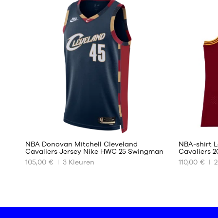
Eén
S
maat
M
L
XL
XXL
17
NBA Donovan Mitchell Cleveland
NBA-shirt 
Cavaliers Jersey Nike HWC 25 Swingman
Cavaliers 2
105,00 €
3
Kleuren
110,00 €
2
ONZE
ONZE
BESCHIKBARE
BESCHIKBA
MATEN
MATEN
XS
S
S
L