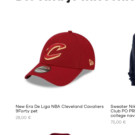
New Era De Liga NBA Cleveland Cavaliers
Sweater Ni
9Forty pet
Club PO PR
college nav
28,00 €
ONZE
ONZE
75,00 €
BESCHIKBARE
BESCHIKBA
MATEN
MATEN