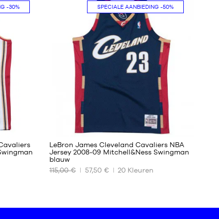
NG
-30%
SPECIALE AANBIEDING
-50%
S
M
L
XL
XXL
294
Cavaliers
LeBron James Cleveland Cavaliers NBA
 Swingman
Jersey 2008-09 Mitchell&Ness Swingman
blauw
ONZE
115,00 €
57,50 €
20
Kleuren
BESCHIKBARE
MATEN
XS
S