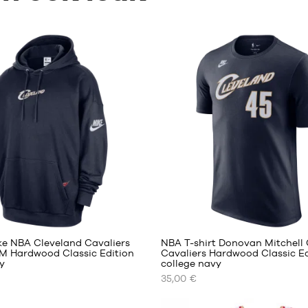
ke NBA Cleveland Cavaliers
NBA T-shirt Donovan Mitchell
M Hardwood Classic Edition
Cavaliers Hardwood Classic Ed
y
college navy
ONZE
35,00 €
RE
BESCHIKBARE
MATEN