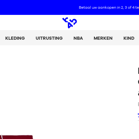
Betaal uw aankopen in 2, 3 of 4 termijnen met Alma :
+ Meer informatie
Open
zoeken
KLEDING
UITRUSTING
NBA
MERKEN
KIND