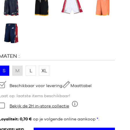
:
MATEN :
S
M
L
XL
Beschikbaarheid:
Beschikbaar voor levering
Maattabel
Laat op: laatste items beschikbaar!
Staat:
Bekijk de 2H in-store collectie
Negen
Loyaliteit: 0,70 €
op je volgende online aankoop
*
.
HOEVEELHEID