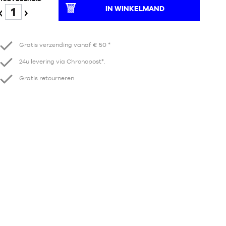
IN WINKELMAND
Verminder
Verhogen
Gratis verzending vanaf € 50 *
24u levering via Chronopost*.
Gratis retourneren