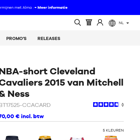
NL
(leeg)
Mandje
Log
Open
:
in
zoeken
PROMO'S
RELEASES
op
NBA-short Cleveland
Cavaliers 2015 van Mitchell
/
Rood
& Ness
BT17525-CCACARD
70,00 €
incl. btw
ANDERE
5
KLEUREN
KLEUREN