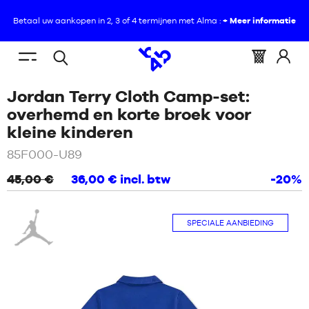
Betaal uw aankopen in 2, 3 of 4 termijnen met Alma :
+ Meer informatie
NL
(leeg)
Menu
Mandje
Log
Open
U
HOME
mobile
:
in
Jordan Terry Cloth Camp-set:
zoeken
BEVINDT
NIEUWS
op
ZICH
overhemd en korte broek voor
HIER
/
Blauw
kleine kinderen
SCHOENEN
:
NIEUWS
85F000-U89
KLEDING
45,00 €
36,00 €
incl. btw
-20%
SCHOENEN
UITRUSTING
Jordan
KLEDING
SPECIALE AANBIEDING
NBA
UITRUSTING
MERKEN
NBA
KIND