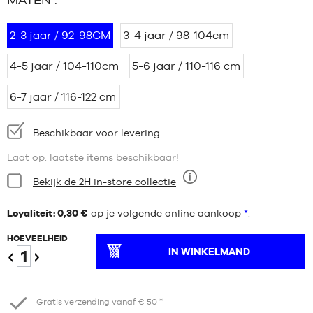
2-3 jaar / 92-98CM
3-4 jaar / 98-104cm
4-5 jaar / 104-110cm
5-6 jaar / 110-116 cm
6-7 jaar / 116-122 cm
Beschikbaarheid:
Beschikbaar voor levering
Laat op: laatste items beschikbaar!
Staat:
Bekijk de 2H in-store collectie
Negen
Loyaliteit: 0,30 €
op je volgende online aankoop
*
.
HOEVEELHEID
IN WINKELMAND
Verminder
Verhogen
Gratis verzending vanaf € 50 *