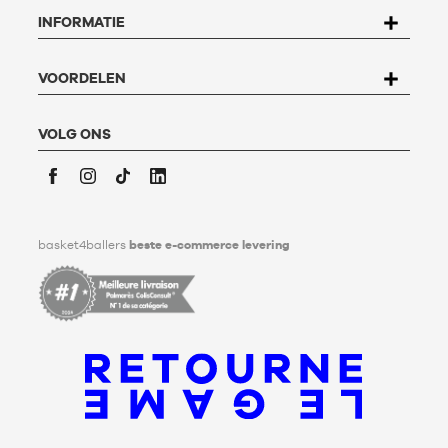
alle gegevens die op u betrekking hebben. Om dit recht uit te
INFORMATIE
oefenen, kan de gebruiker schrijven naar Basket4Ballers, 104
rue de Hochfelden, 67200 Strasbourg of het
formulier
"Contact Klantenservice
" invullen.
Voor meer informatie,
klik hier
. Basket4Ballers informeert de
VOORDELEN
gebruiker dat hij tijdens zijn leven richtlijnen kan definiëren
met betrekking tot het bewaren, het verwijderen en het
communiceren van zijn persoonlijke gegevens na zijn
VOLG ONS
overlijden. Voor meer informatie,
klik hier
.
Facebook
Instagram
TikTok
LinkedIn
basket4ballers
beste e-commerce levering