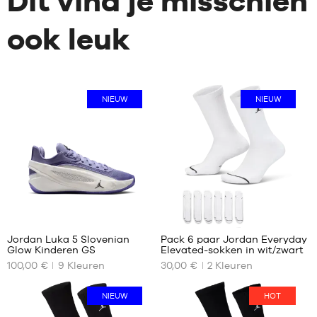
Dit vind je misschien
ook leuk
NIEUW
NIEUW
1
Jordan Luka 5 Slovenian
Pack 6 paar Jordan Everyday
Glow Kinderen GS
Elevated-sokken in wit/zwart
ONZE
ONZE
100,00 €
9
Kleuren
30,00 €
2
Kleuren
BESCHIKBARE
BESCHIKBARE
MATEN
MATEN
NIEUW
HOT
36
38