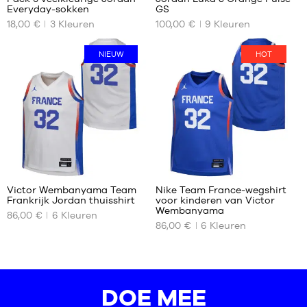
Everyday-sokken
GS
ONZE
ONZE
18,00 €
3
Kleuren
100,00 €
9
Kleuren
BESCHIKBARE
BESCHIKBARE
MATEN
MATEN
NIEUW
HOT
38
35.5
42
36
50
36.5
37.5
38
38.5
39
48
48
40
Victor Wembanyama Team
Nike Team France-wegshirt
Frankrijk Jordan thuisshirt
voor kinderen van Victor
ONZE
ONZE
Wembanyama
86,00 €
6
Kleuren
BESCHIKBARE
BESCHIKBARE
86,00 €
6
Kleuren
MATEN
MATEN
L -
L -
kind
kind
-
-
DOE MEE
1,50
1,50
m
m