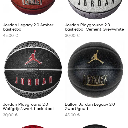
3
5
Jordan Legacy 2.0 Amber
Jordan Playground 2.0
basketbal
basketbal Cement Grey/white
ONZE
ONZE
45,00 €
30,00 €
BESCHIKBARE
BESCHIKBARE
MATEN
MATEN
maat
maat
6
5
maat
maat
7
6
maat
7
16
1
Jordan Playground 2.0
Ballon Jordan Legacy 2.0
Wolfgrijs/zwart basketbal
Zwart/goud
ONZE
ONZE
30,00 €
45,00 €
BESCHIKBARE
BESCHIKBARE
MATEN
MATEN