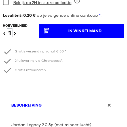
Staat:
Bekijk de 2H in-store collectie
Negen
Loyaliteit: 0,20 €
op je volgende online aankoop
*
.
HOEVEELHEID
IN WINKELMAND
Verminder
Verhogen
Gratis verzending vanaf € 50 *
24u levering via Chronopost*.
Gratis retourneren
BESCHRIJVING
Jordan Legacy 2.0 8p (met minder lucht)