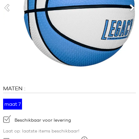
MERKEN
PROMO'S
voor
vol
KIND
RELEASES
PROMO'S
RELEASES
NL
Lid
worden
MATEN :
FAQ
Blog
maat 7
Beschikbaarheid:
Beschikbaar voor levering
Laat op: laatste items beschikbaar!