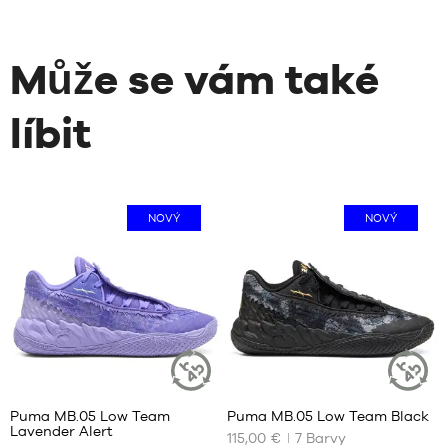
Může se vám také
líbit
NOVÝ
NOVÝ
Puma MB.05 Low Team
Puma MB.05 Low Team Black
UDRŽITELNÝ
UDRŽITEL
Lavender Alert
ČLÁNEK
ČLÁNEK
115,00 €
7
Barvy
NAŠE
NAŠE