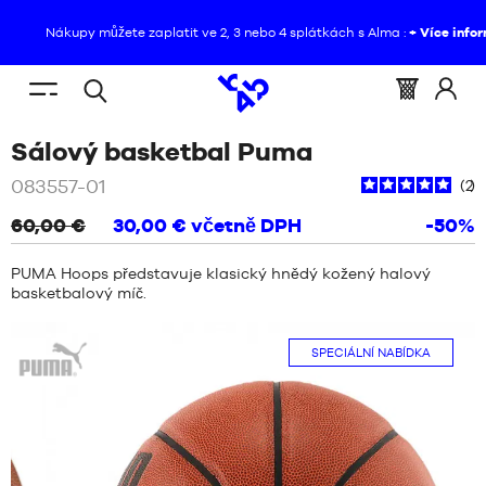
Nákupy můžete zaplatit ve 2, 3 nebo 4 splátkách s Alma :
+ Více informací
CS
(prázdný)
Menu
Košík
Přihla
Otevřené
NACHÁZÍTE
HOME
/
PROPAGAČNÍ
mobile
:
se
/
Béžová
Sálový basketbal Puma
vyhledávání
SE
AKCE
ZPRÁVY
/
SÁLOVÝ
do
ZDE
BASKETBAL
/
083557-01
:
2
PUMA
hnědá
BOTY
60,00 €
30,00 €
včetně DPH
-50%
ZPRÁVY
OBLEČENÍ
PUMA Hoops představuje klasický hnědý kožený halový
BOTY
basketbalový míč.
VYBAVENÍ
Puma
OBLEČENÍ
SPECIÁLNÍ NABÍDKA
NBA
VYBAVENÍ
ZNAČKY
NBA
DÍTĚ