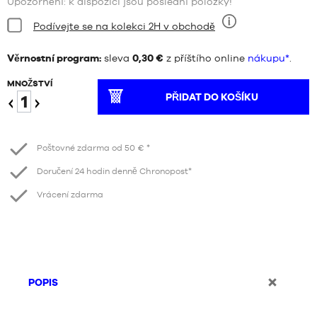
Upozornění: k dispozici jsou poslední položky!
Stav:
Podívejte se na kolekci 2H v obchodě
Devět
Věrnostní program:
sleva
0,30 €
z příštího online
nákupu*
.
MNOŽSTVÍ
PŘIDAT DO KOŠÍKU
Snížení
Zvýšení
počtu
Poštovné zdarma od 50 € *
stránek
Doručení 24 hodin denně Chronopost*
Vrácení zdarma
POPIS