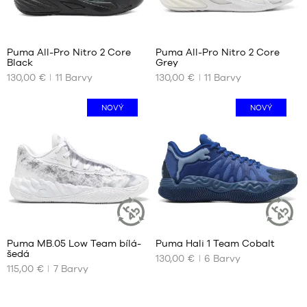
43
43
44
44
40
40
44.5
44.5
Puma All-Pro Nitro 2 Core
Puma All-Pro Nitro 2 Core
45
45
Black
Grey
NAŠE
NAŠE
46
46
130,00 €
11
Barvy
130,00 €
11
Barvy
DOSTUPNÉ
DOSTUPNÉ
47
47
VELIKOSTI
VELIKOSTI
48
48
NOVÝ
NOVÝ
49.5
40
40
51
40.5
40.5
41
41
42
42
42.5
42.5
43
43
44
44
4
44.5
44.5
Puma MB.05 Low Team bílá-
Puma Hali 1 Team Cobalt
45
45
UDRŽITELNÝ
UDRŽITEL
šedá
ČLÁNEK
ČLÁNEK
130,00 €
6
Barvy
NAŠE
NAŠE
46
46
115,00 €
7
Barvy
DOSTUPNÉ
DOSTUPNÉ
47
47
VELIKOSTI
VELIKOSTI
48
48
49.5
49.5