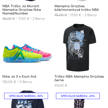
NBA Tričko Ja Morant
Memphis Grizzlies
Memphis Grizzlies Nike
bílé/morantové tričko NBA
NAŠE
NAŠE
Name&Number
35,00 €
17,50 €
2
Barvy
DOSTUPNÉ
DOSTUPNÉ
35,00 €
17,50 €
2
Barvy
VELIKOSTI
VELIKOSTI
S
XS
M
S
L
M
XL
L
XXL
XL
XXL
177
Nike Ja 3 x Kool-Aid
Tričko NBA Memphis Grizzlies
černé
135,00 €
5
Barvy
NAŠE
NAŠE
40,00 €
DOSTUPNÉ
DOSTUPNÉ
VELIKOSTI
VELIKOSTI
SPECIÁLNÍ NABÍDKA
-50%
SPECIÁLNÍ NABÍDKA
-20%
50.5
S
M