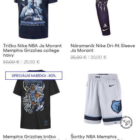
L
XL
XXL
Tričko Nike NBA Ja Morant
Nárameník Nike Dri-fit Sleeve
Memphis Grizzlies college
Ja Morant
NAŠE
NAŠE
navy
25,00 €
20,00 €
DOSTUPNÉ
DOSTUPNÉ
50,00 €
25,00 €
VELIKOSTI
VELIKOSTI
M
S/M
SPECIÁLNÍ NABÍDKA
-50%
L
L/XL
XL
34
Memphis Grizzlies tričko
Šortky NBA Memphis
UDRŽITELN