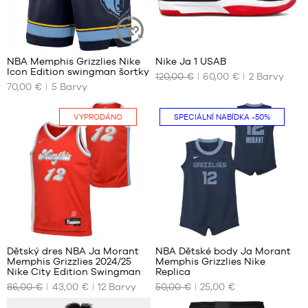
až
180
cm
34
234
NBA Memphis Grizzlies Nike
Nike Ja 1 USAB
UDRŽITELNÝ
Icon Edition swingman šortky
ČLÁNEK
120,00 €
60,00 €
2
Barvy
NAŠE
NAŠE
70,00 €
5
Barvy
DOSTUPNÉ
DOSTUPNÉ
VELIKOSTI
VELIKOSTI
VYPRODÁNO
SPECIÁLNÍ NABÍDKA
-50%
S
Ne
M
L
XL
XXL
85
Dětský dres NBA Ja Morant
NBA Dětské body Ja Morant
Memphis Grizzlies 2024/25
Memphis Grizzlies Nike
NAŠE
NAŠE
Nike City Edition Swingman
Replica
DOSTUPNÉ
DOSTUPNÉ
86,00 €
43,00 €
12
Barvy
50,00 €
25,00 €
VELIKOSTI
VELIKOSTI