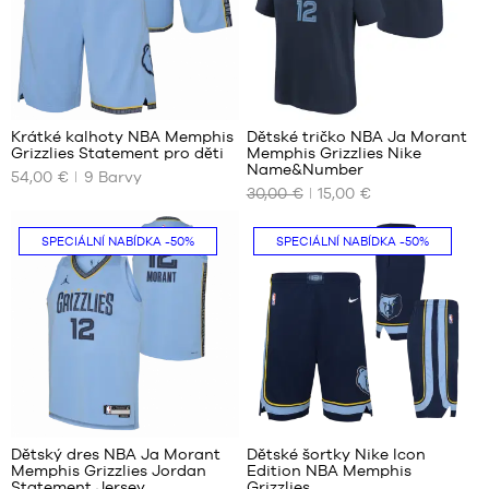
cm
XL
až
XXL
165
cm
49
8
XL
–
děti
Krátké kalhoty NBA Memphis
Dětské tričko NBA Ja Morant
–
Grizzlies Statement pro děti
Memphis Grizzlies Nike
NAŠE
NAŠE
Name&Number
165
54,00 €
9
Barvy
DOSTUPNÉ
DOSTUPNÉ
cm
30,00 €
15,00 €
VELIKOSTI
VELIKOSTI
až
180
S –
S –
SPECIÁLNÍ NABÍDKA
-50%
SPECIÁLNÍ NABÍDKA
-50%
cm
dítě
dítě
–
–
125
125
cm
cm
až
až
135
135
cm
cm
M –
M –
85
49
dítě
dítě
–
–
Dětský dres NBA Ja Morant
Dětské šortky Nike Icon
135
135
Memphis Grizzlies Jordan
Edition NBA Memphis
NAŠE
NAŠE
cm
cm
Statement Jersey
Grizzlies