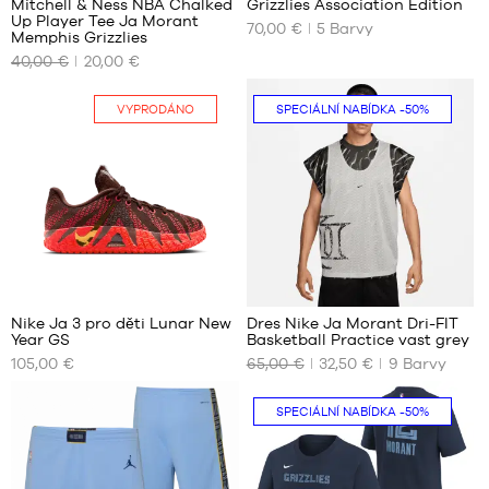
Mitchell & Ness NBA Chalked
Grizzlies Association Edition
ČLÁNEK
NAŠE
NAŠE
Up Player Tee Ja Morant
70,00 €
5
Barvy
DOSTUPNÉ
DOSTUPNÉ
Memphis Grizzlies
VELIKOSTI
VELIKOSTI
40,00 €
20,00 €
S –
S
VYPRODÁNO
SPECIÁLNÍ NABÍDKA
-50%
dítě
M
–
L
125
XL
cm
až
XXL
135
cm
M –
dítě
36
66
–
135
Nike Ja 3 pro děti Lunar New
Dres Nike Ja Morant Dri-FIT
cm
Year GS
Basketball Practice vast grey
NAŠE
NAŠE
až
105,00 €
65,00 €
32,50 €
9
Barvy
DOSTUPNÉ
DOSTUPNÉ
150
VELIKOSTI
VELIKOSTI
cm
SPECIÁLNÍ NABÍDKA
-50%
L –
Ne
S
dítě
M
–
150
L