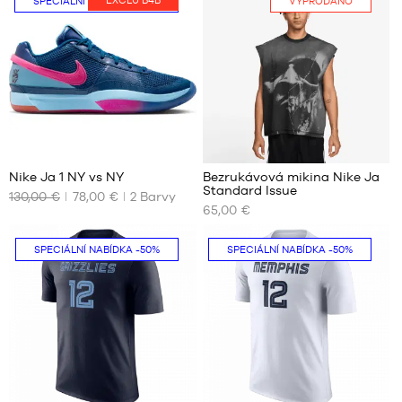
SPECIÁLNÍ NABÍDKA
-40%
VYPRODÁNO
S
velikost
7
M
L
XL
XXL
234
Nike Ja 1 NY vs NY
Bezrukávová mikina Nike Ja
Standard Issue
130,00 €
78,00 €
2
Barvy
NAŠE
NAŠE
65,00 €
DOSTUPNÉ
DOSTUPNÉ
VELIKOSTI
VELIKOSTI
SPECIÁLNÍ NABÍDKA
-50%
SPECIÁLNÍ NABÍDKA
-50%
47.5
Ne
49.5
51.5
52.5
7
7