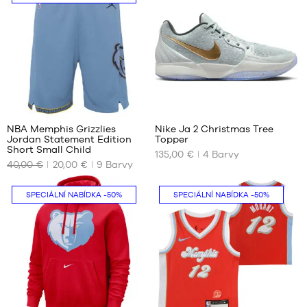
let
/
110-
116
cm
49
214
NBA Memphis Grizzlies
Nike Ja 2 Christmas Tree
Jordan Statement Edition
Topper
NAŠE
NAŠE
Short Small Child
135,00 €
4
Barvy
DOSTUPNÉ
DOSTUPNÉ
40,00 €
20,00 €
9
Barvy
VELIKOSTI
VELIKOSTI
4-5
52.5
SPECIÁLNÍ NABÍDKA
-50%
SPECIÁLNÍ NABÍDKA
-50%
let /
104-
110
cm
5-6
let
/
110-
85