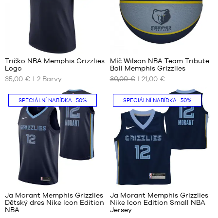
cm
až
180
cm
1
1
Tričko NBA Memphis Grizzlies
Míč Wilson NBA Team Tribute
Logo
Ball Memphis Grizzlies
NAŠE
NAŠE
35,00 €
2
Barvy
30,00 €
21,00 €
DOSTUPNÉ
DOSTUPNÉ
VELIKOSTI
VELIKOSTI
SPECIÁLNÍ NABÍDKA
-50%
SPECIÁLNÍ NABÍDKA
-50%
XS
velikost
7
S
M
L
XL
XXL
85
85
Ja Morant Memphis Grizzlies
Ja Morant Memphis Grizzlies
Dětský dres Nike Icon Edition
Nike Icon Edition Small NBA
NAŠE
NAŠE
NBA
Jersey
DOSTUPNÉ
DOSTUPNÉ