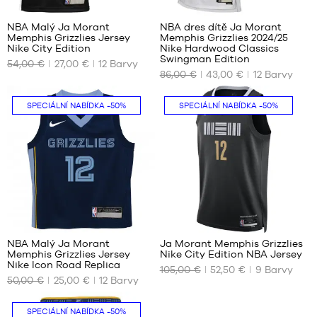
cm
NBA Malý Ja Morant
NBA dres dítě Ja Morant
Memphis Grizzlies Jersey
Memphis Grizzlies 2024/25
NAŠE
NAŠE
Nike City Edition
Nike Hardwood Classics
DOSTUPNÉ
DOSTUPNÉ
Swingman Edition
54,00 €
27,00 €
12
Barvy
VELIKOSTI
VELIKOSTI
86,00 €
43,00 €
12
Barvy
5-6
S –
SPECIÁLNÍ NABÍDKA
-50%
SPECIÁLNÍ NABÍDKA
-50%
let
dítě
/
–
110-
125
116
cm
cm
až
135
cm
85
66
NBA Malý Ja Morant
Ja Morant Memphis Grizzlies
Memphis Grizzlies Jersey
Nike City Edition NBA Jersey
NAŠE
NAŠE
Nike Icon Road Replica
105,00 €
52,50 €
9
Barvy
DOSTUPNÉ
DOSTUPNÉ
50,00 €
25,00 €
12
Barvy
VELIKOSTI
VELIKOSTI
5-6
S
SPECIÁLNÍ NABÍDKA
-50%