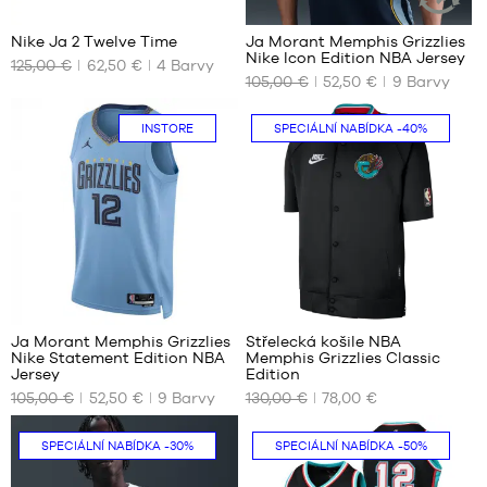
Nike Ja 2 Twelve Time
Ja Morant Memphis Grizzlies
UDRŽITELN
Nike Icon Edition NBA Jersey
ČLÁNEK
125,00 €
62,50 €
4
Barvy
NAŠE
NAŠE
105,00 €
52,50 €
9
Barvy
DOSTUPNÉ
DOSTUPNÉ
VELIKOSTI
VELIKOSTI
INSTORE
SPECIÁLNÍ NABÍDKA
-40%
47
XS
47.5
S
M
L
XL
XXL
66
Ja Morant Memphis Grizzlies
Střelecká košile NBA
Nike Statement Edition NBA
Memphis Grizzlies Classic
NAŠE
NAŠE
Jersey
Edition
DOSTUPNÉ
DOSTUPNÉ
105,00 €
52,50 €
9
Barvy
130,00 €
78,00 €
VELIKOSTI
VELIKOSTI
M
XS
Pouze
SPECIÁLNÍ NABÍDKA
-30%
SPECIÁLNÍ NABÍDKA
-50%
v
XL
S
obchodě