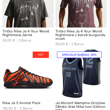
XL
XL
XXL
Tričko Nike Ja 4 Your Worst
Tričko Nike Ja 4 Your Worst
Nightmare, černé
Nightmare v barvě burgundy
NAŠE
NAŠE
crush
55,00 €
2
Barvy
DOSTUPNÉ
DOSTUPNÉ
55,00 €
2
Barvy
VELIKOSTI
VELIKOSTI
M
S
HOT
SPECIÁLNÍ NABÍDKA
-50%
L
M
XL
L
XXL
XL
XXL
177
85
Nike Ja 3 Animal Pack
Ja Morant Memphis Grizzlies
Dětský dres Nike Icon Edition
135,00 €
5
Barvy
NAŠE
NAŠE