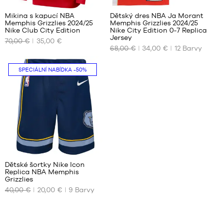
116
cm
Mikina s kapucí NBA
Dětský dres NBA Ja Morant
Memphis Grizzlies 2024/25
Memphis Grizzlies 2024/25
NAŠE
NAŠE
Nike Club City Edition
Nike City Edition 0-7 Replica
DOSTUPNÉ
DOSTUPNÉ
Jersey
70,00 €
35,00 €
VELIKOSTI
VELIKOSTI
68,00 €
34,00 €
12
Barvy
M
4-5
SPECIÁLNÍ NABÍDKA
-50%
let /
104-
110
cm
5-6
let
/
110-
116
49
cm
6-7
Dětské šortky Nike Icon
let
Replica NBA Memphis
NAŠE
Grizzlies
/
DOSTUPNÉ
116-
40,00 €
20,00 €
9
Barvy
VELIKOSTI
122
cm
4-5