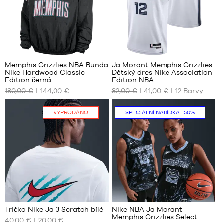
L
cm
až
XL
135
XXL
cm
M –
85
dítě
–
Memphis Grizzlies NBA Bunda
Ja Morant Memphis Grizzlies
135
Nike Hardwood Classic
Dětský dres Nike Association
NAŠE
NAŠE
cm
Edition černá
Edition NBA
DOSTUPNÉ
DOSTUPNÉ
až
180,00 €
144,00 €
82,00 €
41,00 €
12
Barvy
VELIKOSTI
VELIKOSTI
150
cm
XS
S –
VYPRODÁNO
SPECIÁLNÍ NABÍDKA
-50%
XL
dítě
S
–
–
děti
L
125
–
XL
cm
165
až
XXL
cm
135
až
cm
180
M –
cm
66
dítě
–
Tričko Nike Ja 3 Scratch bílé
Nike NBA Ja Morant
135
Memphis Grizzlies Select
40,00 €
20,00 €
NAŠE
NAŠE
cm