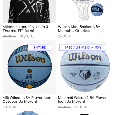
cm
až
až
165
XXL
180
cm
cm
2
XL
–
děti
Mikina s kapucí Nike Ja 3
Wilson Mini Basket NBA
–
Therma-FIT černá
Memphis Grizzlies
NAŠE
NAŠE
165
90,00 €
63,00 €
25,00 €
DOSTUPNÉ
DOSTUPNÉ
cm
VELIKOSTI
VELIKOSTI
až
INSTORE
SPECIÁLNÍ NABÍDKA
-50%
180
S
Jedna
cm
velikost
M
L
XL
5
Míč Wilson NBA Player Icon
Mini míč Wilson NBA Player
Outdoor Ja Morant
Icon Ja Morant
NAŠE
NAŠE
30,00 €
20,00 €
10,00 €
DOSTUPNÉ
DOSTUPNÉ
VELIKOSTI
VELIKOSTI