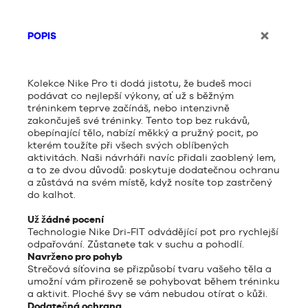
POPIS
Kolekce Nike Pro ti dodá jistotu, že budeš moci
podávat co nejlepší výkony, ať už s běžným
tréninkem teprve začínáš, nebo intenzivně
zakončuješ své tréninky. Tento top bez rukávů,
obepínající tělo, nabízí měkký a pružný pocit, po
kterém toužíte při všech svých oblíbených
aktivitách. Naši návrháři navíc přidali zaoblený lem,
a to ze dvou důvodů: poskytuje dodatečnou ochranu
a zůstává na svém místě, když nosíte top zastrčený
do kalhot.
Už žádné pocení
Technologie Nike Dri-FIT odvádějící pot pro rychlejší
odpařování. Zůstanete tak v suchu a pohodlí.
Navrženo pro pohyb
Strečová síťovina se přizpůsobí tvaru vašeho těla a
umožní vám přirozeně se pohybovat během tréninku
a aktivit. Ploché švy se vám nebudou otírat o kůži.
Dodatečná ochrana