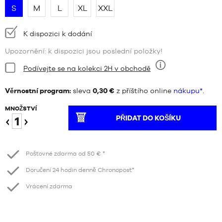
S
M
L
XL
XXL
Dostupnost:
K dispozici k dodání
Upozornění: k dispozici jsou poslední položky!
Stav:
Podívejte se na kolekci 2H v obchodě
Devět
Věrnostní program:
sleva
0,30 €
z příštího online
nákupu*
.
MNOŽSTVÍ
PŘIDAT DO KOŠÍKU
Snížení
Zvýšení
počtu
Poštovné zdarma od 50 € *
stránek
Doručení 24 hodin denně Chronopost*
Vrácení zdarma