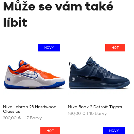
Může se vám také
líbit
NOVÝ
HOT
31
15
Nike Lebron 23 Hardwood
Nike Book 2 Detroit Tigers
Classics
160,00 €
10
Barvy
NAŠE
NAŠE
200,00 €
17
Barvy
DOSTUPNÉ
DOSTUPNÉ
VELIKOSTI
VELIKOSTI
HOT
NOVÝ