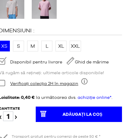
:
DIMENSIUNI :
XS
S
M
L
XL
XXL
Disponibilitate:
Disponibil pentru livrare
Ghid de mărime
Vă rugăm să rețineți: ultimele articole disponibile!
Stare:
Verificați colecția 2H în magazin
Nouă
Loialitate: 0,40 €
la următoarea dvs.
achiziție online*
.
CANTITATE
ADĂUGAȚI LA COȘ
Reduceți
Creștere
Transport gratuit pentru comenzi de peste 50 € *