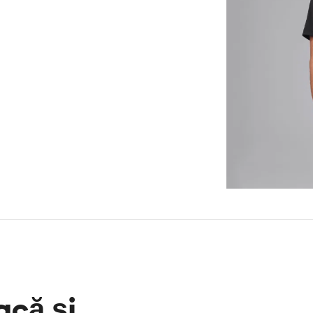
acă și