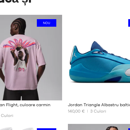
NOU
2
an Flight, culoare carmin
Jordan Triangle Albastru balti
140,00 €
3
Culori
Culori
ILE
DIMENSIUNILE
NOASTRE
E
DISPONIBILE