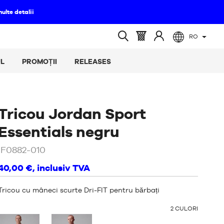
RO
ă
(gol)
Coș
Conectați-
Căutare
:
vă
deschisă
L
PROMOȚII
RELEASES
la
Tricou Jordan Sport
/
Negru
Essentials negru
IF0882-010
40,00 €
, inclusiv TVA
Tricou cu mâneci scurte Dri-FIT pentru bărbați
ALTE
2
CULORI
CULORI