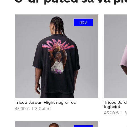
NOU
2
Tricou Jordan Flight negru-roz
Tricou Jord
înghețat
45,00 €
3
Culori
45,00 €
3
DIMENSIUNILE
DIMENSIUN
NOASTRE
NOASTRE
DISPONIBILE
DISPONIBIL