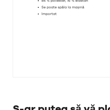
84 % poliester, 16 % elastan
Se poate spăla la mașină
Importat
S-ar putea să vă pl