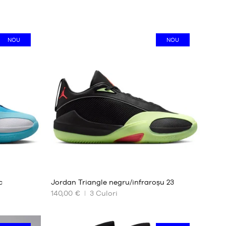
NOU
NOU
c
Jordan Triangle negru/infraroșu 23
140,00 €
3
Culori
DIMENSIUNILE
NOASTRE
DISPONIBILE