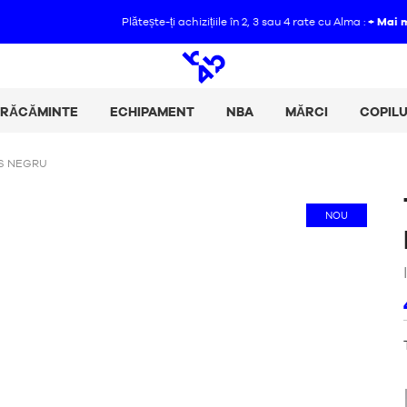
Plătește-ți achizițiile în 2, 3 sau 4 rate cu Alma :
+ Mai multe detalii
Căutare
deschis
BRĂCĂMINTE
ECHIPAMENT
NBA
MĂRCI
COPILU
S NEGRU
NOU