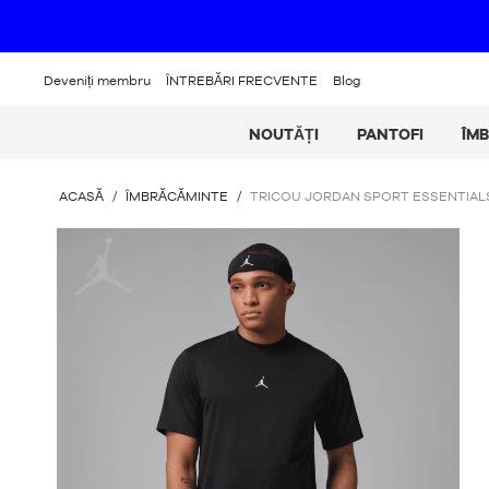
Deveniți membru
ÎNTREBĂRI FRECVENTE
Blog
NOUTĂȚI
PANTOFI
ÎM
SUNTEȚI
ACASĂ
/
ÎMBRĂCĂMINTE
/
TRICOU JORDAN SPORT ESSENTIAL
AICI
:
Iordania