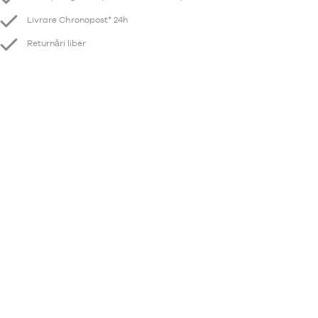
Livrare Chronopost* 24h
Returnări liber