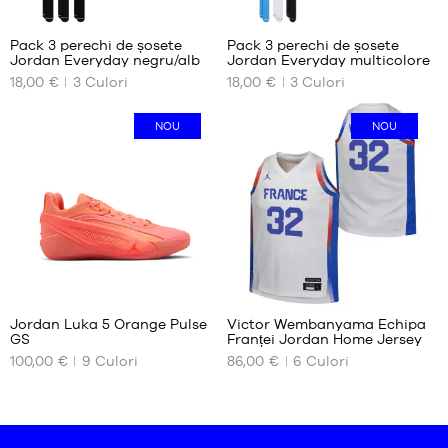
Pack 3 perechi de șosete
Pack 3 perechi de șosete
Jordan Everyday negru/alb
Jordan Everyday multicolore
DIMENSIUNILE
DIMENSIUNILE
18,00 €
3
Culori
18,00 €
3
Culori
NOASTRE
NOASTRE
DISPONIBILE
DISPONIBILE
NOU
NOU
38
38
42
42
46
50
50
1
48
Jordan Luka 5 Orange Pulse
Victor Wembanyama Echipa
GS
Franței Jordan Home Jersey
DIMENSIUNILE
DIMENSIUNILE
100,00 €
9
Culori
86,00 €
6
Culori
NOASTRE
NOASTRE
DISPONIBILE
DISPONIBILE
35.5
L -
copil
36