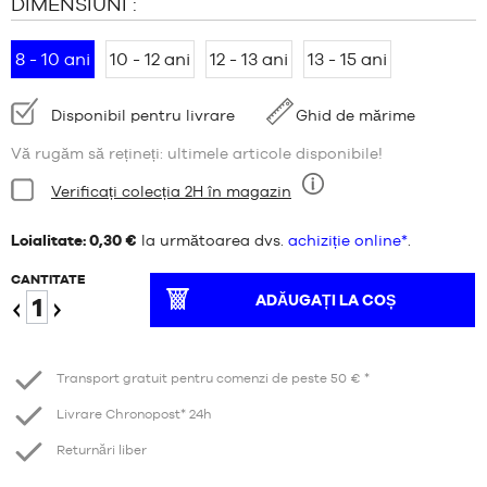
DIMENSIUNI :
8 - 10 ani
10 - 12 ani
12 - 13 ani
13 - 15 ani
Disponibilitate:
Disponibil pentru livrare
Ghid de mărime
Vă rugăm să rețineți: ultimele articole disponibile!
Stare:
Verificați colecția 2H în magazin
Nouă
Loialitate: 0,30 €
la următoarea dvs.
achiziție online*
.
CANTITATE
ADĂUGAȚI LA COȘ
Reduceți
Creștere
Transport gratuit pentru comenzi de peste 50 € *
Livrare Chronopost* 24h
Returnări liber