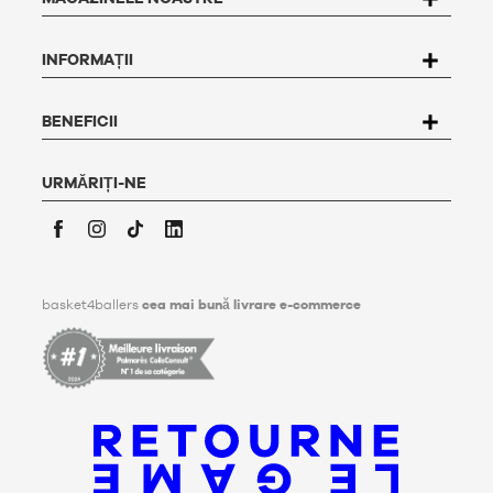
dreptul de a accesa, rectifica, contesta și șterge orice date
care vă privesc. Pentru a exercita acest drept, utilizatorul
poate scrie la Basket4Ballers, 104 rue de Hochfelden, 67200
INFORMAȚII
Strasbourg sau poate completa formularul
"Contact
Customer Service
".
Pentru mai multe informații,
faceți clic aici
. Basket4Ballers
informează utilizatorul că poate defini, în timpul vieții sale,
BENEFICII
directive referitoare la conservarea, ștergerea și
comunicarea datelor sale personale după decesul său.
Pentru mai multe informații, faceți
clic aici
.
URMĂRIȚI-NE
Facebook
Instagram
TikTok
LinkedIn
basket4ballers
cea mai bună livrare e-commerce