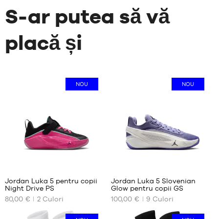
S-ar putea să vă
placă și
NOU
NOU
1
Jordan Luka 5 pentru copii
Jordan Luka 5 Slovenian
Night Drive PS
Glow pentru copii GS
DIMENSIUNILE
DIMENSIUNILE
80,00 €
2
Culori
100,00 €
9
Culori
NOASTRE
NOASTRE
DISPONIBILE
DISPONIBILE