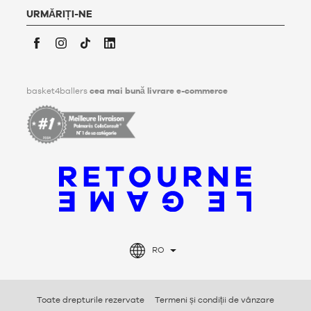
Pentru mai multe informații, faceți
clic aici
.
URMĂRIȚI-NE
Facebook
Instagram
TikTok
LinkedIn
basket4ballers
cea mai bună livrare e-commerce
RO
Toate drepturile rezervate
Termeni și condiții de vânzare