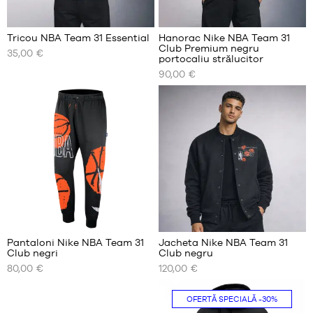
Tricou NBA Team 31 Essential
Hanorac Nike NBA Team 31
Club Premium negru
35,00 €
DIMENSIUNILE
DIMENSIUNILE
portocaliu strălucitor
NOASTRE
NOASTRE
90,00 €
DISPONIBILE
DISPONIBILE
S
XS
M
S
L
M
XL
L
XXL
XL
XXL
Pantaloni Nike NBA Team 31
Jacheta Nike NBA Team 31
Club negri
Club negru
DIMENSIUNILE
DIMENSIUNILE
80,00 €
120,00 €
NOASTRE
NOASTRE
DISPONIBILE
DISPONIBILE
OFERTĂ SPECIALĂ
-30%
S
S