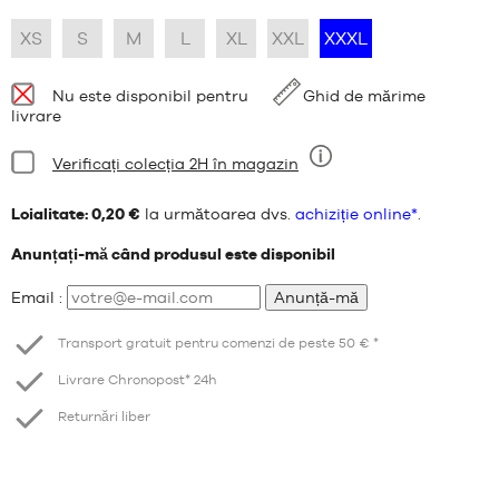
XS
S
M
L
XL
XXL
XXXL
Disponibilitate:
Nu este disponibil pentru
Ghid de mărime
livrare
Stare:
Verificați colecția 2H în magazin
Nouă
Loialitate: 0,20 €
la următoarea dvs.
achiziție online*
.
Anunțați-mă când produsul este disponibil
Email :
Anunță-mă
Transport gratuit pentru comenzi de peste 50 € *
Livrare Chronopost* 24h
Returnări liber