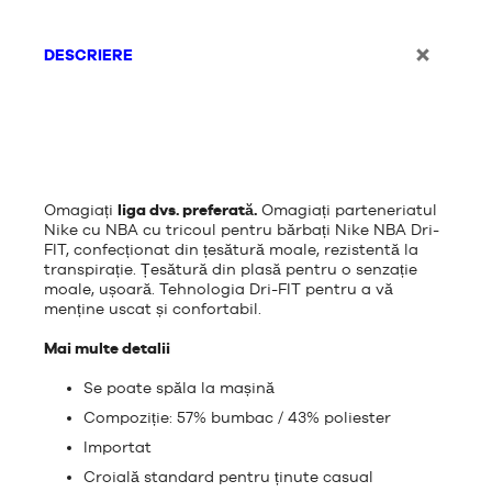
DESCRIERE
Omagiați
liga dvs. preferată.
Omagiați parteneriatul
Nike cu NBA cu tricoul pentru bărbați Nike NBA Dri-
FIT, confecționat din țesătură moale, rezistentă la
transpirație. Țesătură din plasă pentru o senzație
moale, ușoară. Tehnologia Dri-FIT pentru a vă
menține uscat și confortabil.
Mai multe detalii
Se poate spăla la mașină
Compoziție: 57% bumbac / 43% poliester
Importat
Croială standard pentru ținute casual