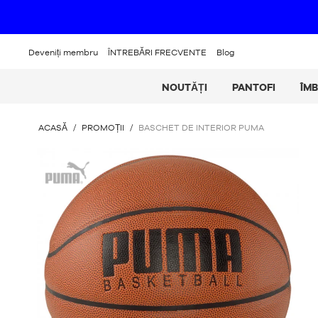
Deveniți membru
ÎNTREBĂRI FRECVENTE
Blog
NOUTĂȚI
PANTOFI
ÎM
SUNTEȚI
ACASĂ
/
PROMOȚII
/
BASCHET DE INTERIOR PUMA
AICI
:
Puma