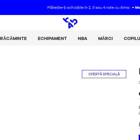
Plătește-ți achizițiile în 2, 3 sau 4 rate cu Alma :
+ Mai multe detalii
Căutare
deschis
BRĂCĂMINTE
ECHIPAMENT
NBA
MĂRCI
COPILU
OFERTĂ SPECIALĂ