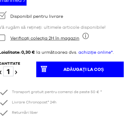
mărimea 7
Disponibilitate:
Disponibil pentru livrare
Vă rugăm să rețineți: ultimele articole disponibile!
Stare:
Verificați colecția 2H în magazin
Nouă
Loialitate: 0,30 €
la următoarea dvs.
achiziție online*
.
CANTITATE
ADĂUGAȚI LA COȘ
Reduceți
Creștere
Transport gratuit pentru comenzi de peste 50 € *
Livrare Chronopost* 24h
Returnări liber