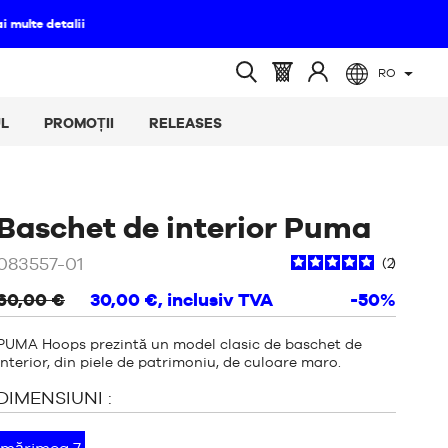
RO
ă
(gol)
Coș
Conectați-
Căutare
:
vă
deschisă
L
PROMOȚII
RELEASES
la
/
Bej
Baschet de interior Puma
/
083557-01
2
mar
60,00 €
30,00 €
, inclusiv TVA
-50%
PUMA Hoops prezintă un model clasic de baschet de
interior, din piele de patrimoniu, de culoare maro.
DIMENSIUNI :