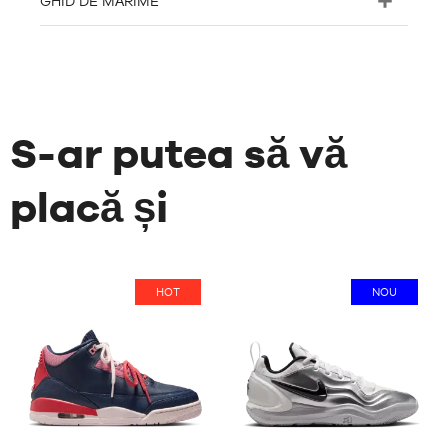
GHID DE MĂRIME
S-ar putea să vă
placă și
HOT
NOU
313
3