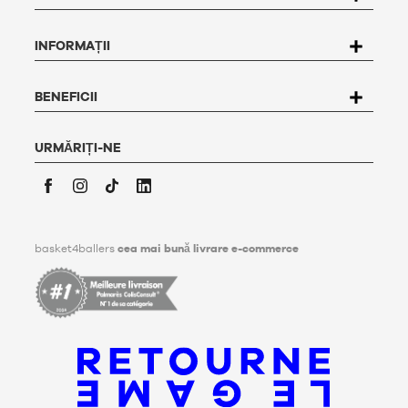
care vă privesc. Pentru a exercita acest drept, utilizatorul
poate scrie la Basket4Ballers, 104 rue de Hochfelden, 67200
INFORMAȚII
Strasbourg sau poate completa formularul
"Contact
Customer Service
".
Pentru mai multe informații,
faceți clic aici
. Basket4Ballers
informează utilizatorul că poate defini, în timpul vieții sale,
BENEFICII
directive referitoare la conservarea, ștergerea și
comunicarea datelor sale personale după decesul său.
Pentru mai multe informații, faceți
clic aici
.
URMĂRIȚI-NE
Facebook
Instagram
TikTok
LinkedIn
basket4ballers
cea mai bună livrare e-commerce