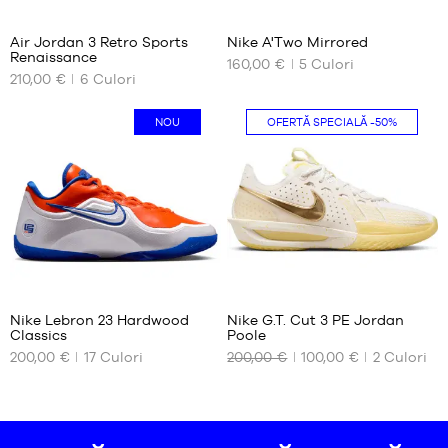
Air Jordan 3 Retro Sports
Nike A'Two Mirrored
Renaissance
160,00 €
5
Culori
DIMENSIUNILE
DIMENSIUNILE
210,00 €
6
Culori
NOASTRE
NOASTRE
DISPONIBILE
DISPONIBILE
NOU
OFERTĂ SPECIALĂ
-50%
39
35.5
40
36
40.5
36.5
41
37.5
42
38
42.5
38.5
43
39
32
108
44
40
Nike Lebron 23 Hardwood
Nike G.T. Cut 3 PE Jordan
44.5
40.5
Classics
Poole
DIMENSIUNILE
DIMENSIUNILE
45
41
200,00 €
17
Culori
200,00 €
100,00 €
2
Culori
NOASTRE
NOASTRE
46
42
DISPONIBILE
DISPONIBILE
47
42.5
43
40
51.5
44
40.5
52.5