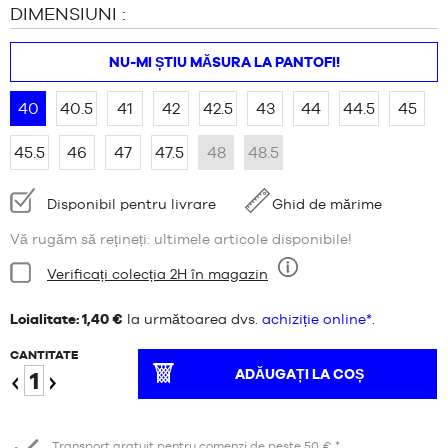
DIMENSIUNI :
NU-MI ȘTIU MĂSURA LA PANTOFI!
40
40.5
41
42
42.5
43
44
44.5
45
45.5
46
47
47.5
48
48.5
Disponibilitate:
Disponibil pentru livrare
Ghid de mărime
Vă rugăm să rețineți: ultimele articole disponibile!
Stare:
Verificați colecția 2H în magazin
Nouă
Loialitate: 1,40 €
la următoarea dvs.
achiziție online*
.
CANTITATE
ADĂUGAȚI LA COȘ
Reduceți
Creștere
Transport gratuit pentru comenzi de peste 50 € *