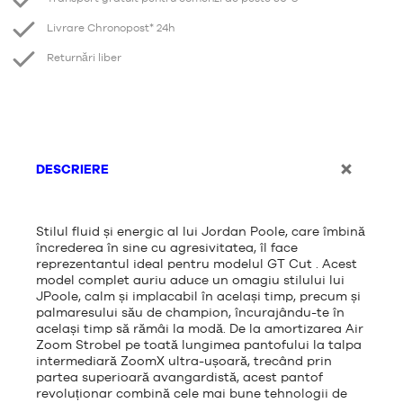
Livrare Chronopost* 24h
Returnări liber
DESCRIERE
Stilul fluid și energic al lui Jordan Poole, care îmbină
încrederea în sine cu agresivitatea, îl face
reprezentantul ideal pentru modelul GT Cut . Acest
model complet auriu aduce un omagiu stilului lui
JPoole, calm și implacabil în același timp, precum și
palmaresului său de champion, încurajându-te în
același timp să rămâi la modă. De la amortizarea Air
Zoom Strobel pe toată lungimea pantofului la talpa
intermediară ZoomX ultra-ușoară, trecând prin
partea superioară avangardistă, acest pantof
revoluționar combină cele mai bune tehnologii de