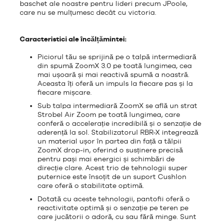
baschet ale noastre pentru lideri precum JPoole,
care nu se mulțumesc decât cu victoria.
Caracteristici ale încălțămintei:
Piciorul tău se sprijină pe o talpă intermediară
din spumă ZoomX 3.0 pe toată lungimea, cea
mai ușoară și mai reactivă spumă a noastră.
Aceasta îți oferă un impuls la fiecare pas și la
fiecare mișcare.
Sub talpa intermediară ZoomX se află un strat
Strobel Air Zoom pe toată lungimea, care
conferă o accelerație incredibilă și o senzație de
aderență la sol. Stabilizatorul RBR-X integrează
un material ușor în partea din față a tălpii
ZoomX drop-in, oferind o susținere precisă
pentru pași mai energici și schimbări de
direcție clare. Acest trio de tehnologii super
puternice este însoțit de un suport Cushlon
care oferă o stabilitate optimă.
Dotată cu aceste tehnologii, pantofii oferă o
reactivitate optimă și o senzație pe teren pe
care jucătorii o adoră, cu sau fără minge. Sunt