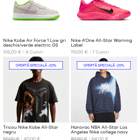
83
Nike Kobe Air Force 1 Low gri
Nike A'One All-Star Warning
deschis/verde electric GS
Label
DIMENSIUNILE
DIMENSIUNILE
105,00 €
4
Culori
110,00 €
7
Culori
NOASTRE
NOASTRE
DISPONIBILE
DISPONIBILE
OFERTĂ SPECIALĂ
-20%
OFERTĂ SPECIALĂ
-20%
35.5
35.5
36
44
36.5
37.5
38
38.5
39
1
40
Tricou Nike Kobe All-Star
Hanorac NBA All-Star Los
negru
Angeles Nike college navy
DIMENSIUNILE
DIMENSIUNILE
50,00 €
40,00 €
80,00 €
64,00 €
NOASTRE
NOASTRE