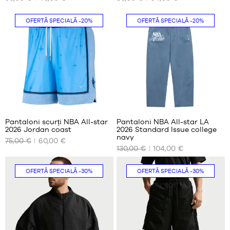
DISPONIBILE
DISPONIBILE
OFERTĂ SPECIALĂ
-20%
OFERTĂ SPECIALĂ
-20%
S
XS
M
S
L
M
XL
L
XXL
XL
XXL
Pantaloni scurți NBA All-star
Pantaloni NBA All-star LA
2026 Jordan coast
2026 Standard Issue college
DIMENSIUNILE
DIMENSIUNILE
navy
75,00 €
60,00 €
NOASTRE
NOASTRE
130,00 €
104,00 €
DISPONIBILE
DISPONIBILE
S
S
OFERTĂ SPECIALĂ
-30%
OFERTĂ SPECIALĂ
-30%
M
M
XL
L
XXL