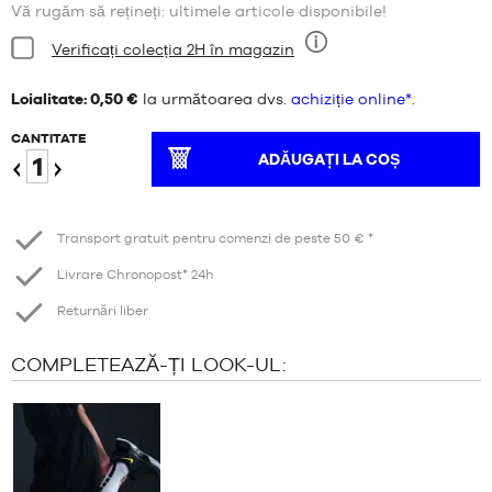
Vă rugăm să rețineți: ultimele articole disponibile!
Stare:
Verificați colecția 2H în magazin
Nouă
Loialitate: 0,50 €
la următoarea dvs.
achiziție online*
.
CANTITATE
ADĂUGAȚI LA COȘ
Reduceți
Creștere
Transport gratuit pentru comenzi de peste 50 € *
Livrare Chronopost* 24h
Returnări liber
COMPLETEAZĂ-ȚI LOOK-UL: