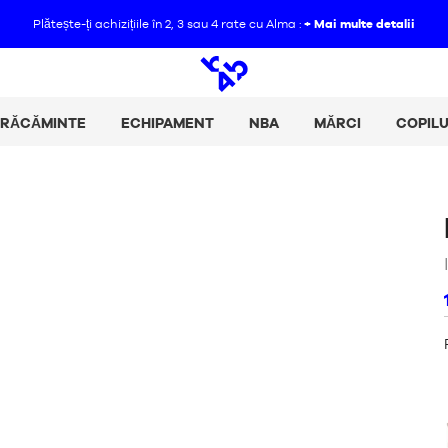
Plătește-ți achizițiile în 2, 3 sau 4 rate cu Alma :
+ Mai multe detalii
Căutare
deschis
BRĂCĂMINTE
ECHIPAMENT
NBA
MĂRCI
COPILU