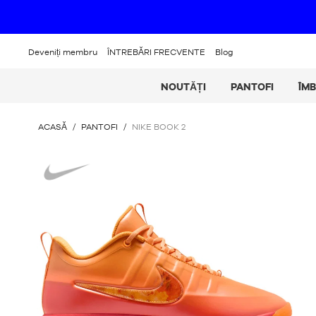
Deveniți membru
ÎNTREBĂRI FRECVENTE
Blog
NOUTĂȚI
PANTOFI
ÎM
SUNTEȚI
ACASĂ
/
PANTOFI
/
NIKE BOOK 2
AICI
:
Nike