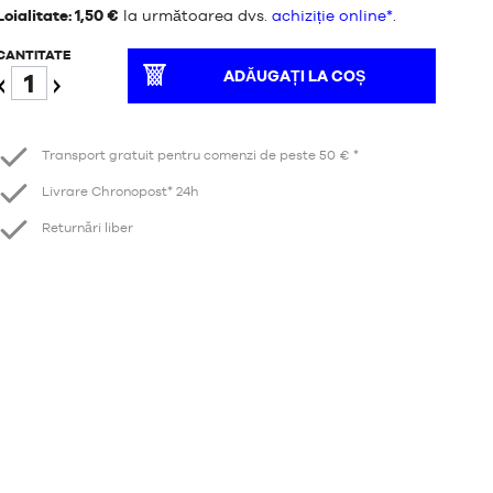
Loialitate: 1,50 €
la următoarea dvs.
achiziție online*
.
CANTITATE
ADĂUGAȚI LA COȘ
Reduceți
Creștere
Transport gratuit pentru comenzi de peste 50 € *
Livrare Chronopost* 24h
Returnări liber