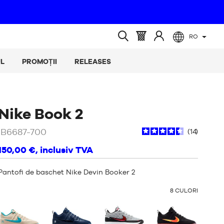
RO
ă
(gol)
Coș
Conectați-
Căutare
:
vă
deschisă
L
PROMOȚII
RELEASES
la
/
Portocaliu
Nike Book 2
IB6687-700
14
150,00 €
, inclusiv TVA
Pantofi de baschet Nike Devin Booker 2
ALTE
8
CULORI
CULORI
: