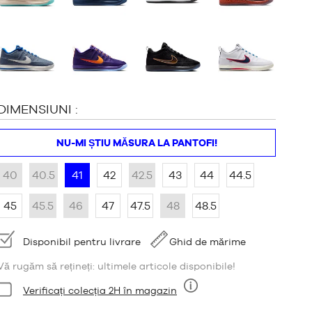
DIMENSIUNI :
NU-MI ȘTIU MĂSURA LA PANTOFI!
40
40.5
41
42
42.5
43
44
44.5
45
45.5
46
47
47.5
48
48.5
Disponibilitate:
Disponibil pentru livrare
Ghid de mărime
Vă rugăm să rețineți: ultimele articole disponibile!
Stare:
Verificați colecția 2H în magazin
Nouă